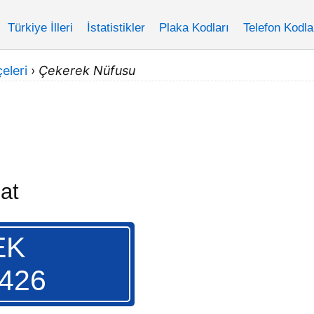
Türkiye İlleri
İstatistikler
Plaka Kodları
Telefon Kodla
eleri
›
Çekerek Nüfusu
at
EK
.426