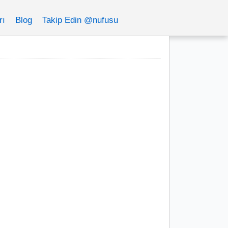
rı
Blog
Takip Edin @nufusu