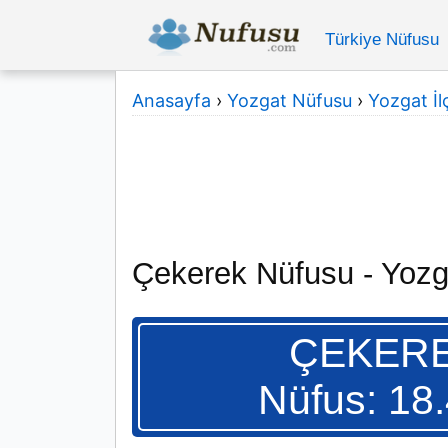
Türkiye Nüfusu
Anasayfa
›
Yozgat Nüfusu
›
Yozgat İlç
Çekerek Nüfusu - Yozg
ÇEKER
Nüfus: 18