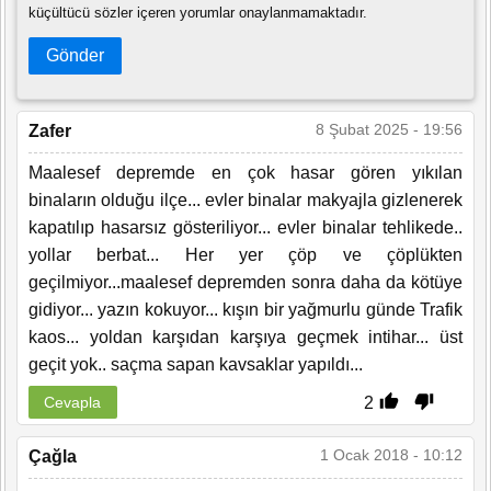
küçültücü sözler içeren yorumlar onaylanmamaktadır.
Gönder
8 Şubat 2025 - 19:56
Zafer
Maalesef depremde en çok hasar gören yıkılan
binaların olduğu ilçe... evler binalar makyajla gizlenerek
kapatılıp hasarsız gösteriliyor... evler binalar tehlikede..
yollar berbat... Her yer çöp ve çöplükten
geçilmiyor...maalesef depremden sonra daha da kötüye
gidiyor... yazın kokuyor... kışın bir yağmurlu günde Trafik
kaos... yoldan karşıdan karşıya geçmek intihar... üst
geçit yok.. saçma sapan kavsaklar yapıldı...
2
Cevapla
1 Ocak 2018 - 10:12
Çağla