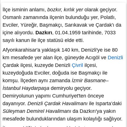
İlçe isminin anlamı,
bozkır, kırlık yer
olarak geçiyor.
Osmanlı zamanında ilçenin bulunduğu yer, Polatlı,
Evciler, Yüreğir, Başmakçı, Sarıkavak ve Çardak'ı da
içine alıyordu.
Dazkırı
, 01.04.1959 tarihinde, 7033
sayılı kanun ile ilçe statüsü elde etti.
Afyonkarahisar'a yaklaşık 140 km, Denizli'ye ise 80
km mesafede yer alan ilçe, güneyde Acıgöl ve
Denizli
Çardak ilçesi, kuzeyde Denizli
Çivril
ilçesi,
kuzeydoğuda Evciler, doğuda ise Başmakçı ile
komşu. İlçeden aynı zamanda
İzmir Basmane–
İstanbul Haydarpaşa
demiryolu geçiyor.
Demiryolunun yapımı Cumhuriyet'ten önceye
dayanıyor.
Denizli Çardak Havalimanı
ile Isparta’daki
Süleyman Demirel Havalimanı
da Dazkırı'ya yakın
mesafede bulunduklarından ulaşım kolaylığı sağlıyor.