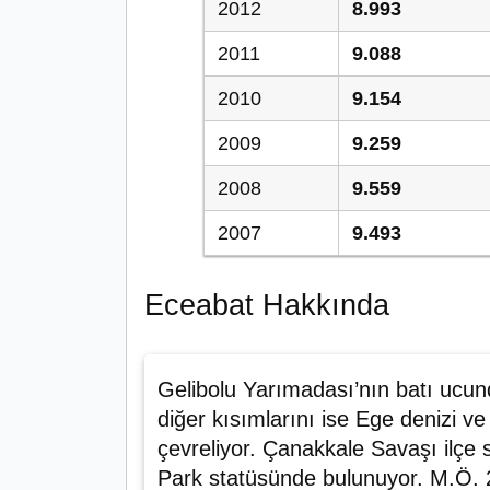
2012
8.993
2011
9.088
2010
9.154
2009
9.259
2008
9.559
2007
9.493
Eceabat Hakkında
Gelibolu Yarımadası’nın batı ucu
diğer kısımlarını ise Ege denizi v
çevreliyor.
Çanakkale Savaşı ilçe sı
Park statüsünde bulunuyor. M.Ö. 