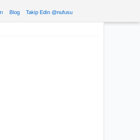
rı
Blog
Takip Edin @nufusu