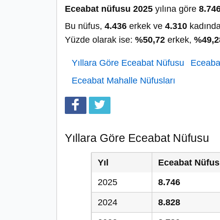
Eceabat nüfusu 2025
yılına göre
8.74
Bu nüfus,
4.436
erkek ve
4.310
kadında
Yüzde olarak ise:
%50,72
erkek,
%49,2
Yıllara Göre Eceabat Nüfusu
Eceabat
Eceabat Mahalle Nüfusları
Yıllara Göre Eceabat Nüfusu
Yıl
Eceabat Nüfu
2025
8.746
2024
8.828