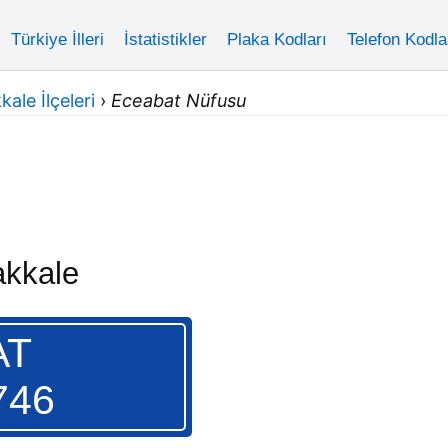
Türkiye İlleri
İstatistikler
Plaka Kodları
Telefon Kodla
ale İlçeleri
›
Eceabat Nüfusu
akkale
AT
746