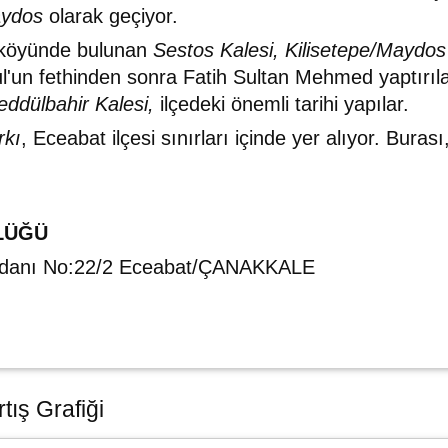
ydos
olarak geçiyor.
a köyünde bulunan
Sestos Kalesi, Kilisetepe/Maydos
bul'un fethinden sonra Fatih Sultan Mehmed yaptırı
eddülbahir Kalesi,
ilçedeki önemli tarihi yapılar.
rkı
, Eceabat ilçesi sınırları içinde yer alıyor. Bura
LÜĞÜ
ydanı No:22/2 Eceabat/ÇANAKKALE
tış Grafiği