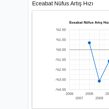
Eceabat Nüfus Artış Hızı
Eceabat Nüfus Artış Hız
%2.00
%1.00
%0.00
-%1.00
-%2.00
-%3.00
-%4.00
2006
2008
2
2007
2009