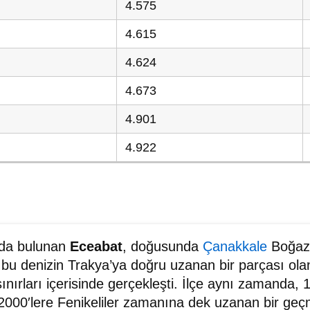
4.575
4.615
4.624
4.673
4.901
4.922
nda bulunan
Eceabat
, doğusunda
Çanakkale
Boğazı
e bu denizin Trakya’ya doğru uzanan bir parçası ola
nırları içerisinde gerçekleşti. İlçe aynı zamanda, 1
2000′lere Fenikeliler zamanına dek uzanan bir geç