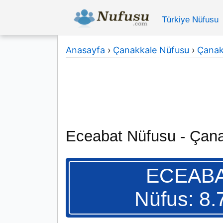
Türkiye Nüfusu
Anasayfa
›
Çanakkale Nüfusu
›
Çanakk
Eceabat Nüfusu - Çan
ECEAB
Nüfus: 8.