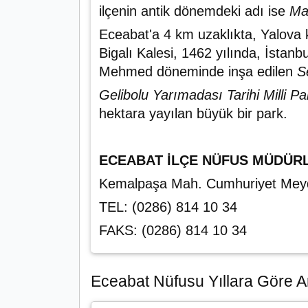
ilçenin antik dönemdeki adı ise
Ma
Eceabat'a 4 km uzaklıkta, Yalov
Bigalı Kalesi, 1462 yılında, İstan
Mehmed döneminde inşa edilen
S
Gelibolu Yarımadası Tarihi Milli Pa
hektara yayılan büyük bir park.
ECEABAT İLÇE NÜFUS MÜDÜR
Kemalpaşa Mah. Cumhuriyet Me
TEL: (0286) 814 10 34
FAKS: (0286) 814 10 34
Eceabat Nüfusu Yıllara Göre Ar