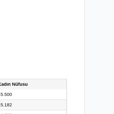
Kadın Nüfusu
15.500
15.182