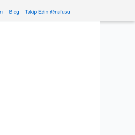
rı
Blog
Takip Edin @nufusu