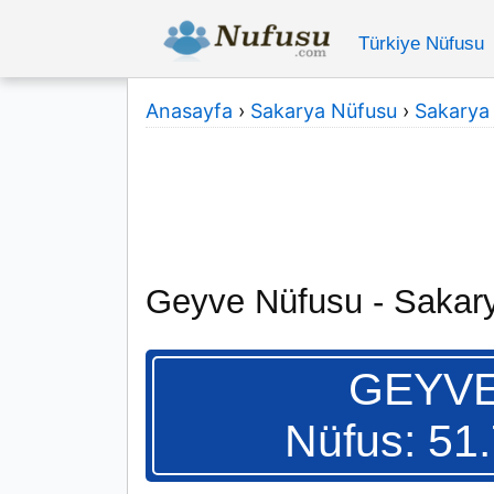
Türkiye Nüfusu
Anasayfa
›
Sakarya Nüfusu
›
Sakarya İ
Geyve Nüfusu - Sakar
GEYV
Nüfus: 51