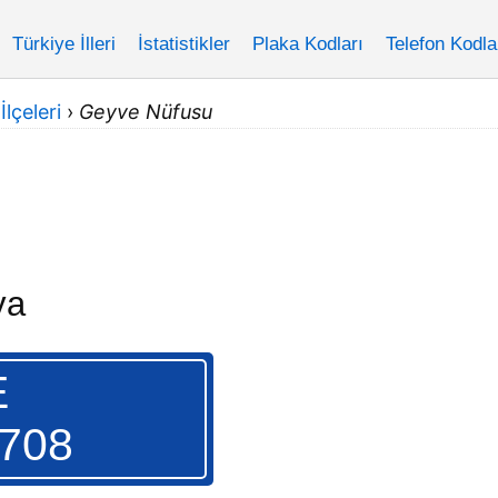
Türkiye İlleri
İstatistikler
Plaka Kodları
Telefon Kodla
lçeleri
›
Geyve Nüfusu
ya
E
.708