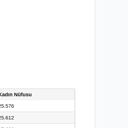
Kadın Nüfusu
25.576
25.612