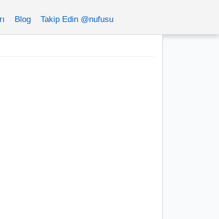
rı
Blog
Takip Edin @nufusu