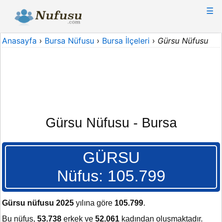
☰
Anasayfa
›
Bursa Nüfusu
›
Bursa İlçeleri
›
Gürsu Nüfusu
Gürsu Nüfusu - Bursa
GÜRSU
Nüfus: 105.799
Gürsu nüfusu 2025
yılına göre
105.799
.
Bu nüfus,
53.738
erkek ve
52.061
kadından oluşmaktadır.