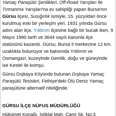
Yamaç Paraşütü Şenlikleri, Off-Road Yarışları
ile
Tırmanma Yarışları
'na ev sahipliği yapan Bursa'nın
Gürsu
ilçesi,
Susığırlık
ismiyle, 15. yüzyıldan önce
kurulmuş eski bir yerleşim yeri. 1931 yılında Gürsu
adını alan ilçe,
Yıldırım
ilçesine bağlı bir bucak iken, 9
Mayıs 1990 tarih ve 3644 sayılı kanunla ilçe
statüsünü kazandı. Gürsu, Bursa il merkezine 12 km.
uzaklıkta bulunuyor ve batısında Yıldırım ve
Osmangazi, kuzeyinde Gemlik, doğu ve güneyinde
ise Kestel ile komşu.
Gürsu Dışkaya Köyünde bulunan
Dışkaya Yamaç
Paraşütü Tesisleri,
Fethiye'deki Ölü Deniz Yamaç
paraşütüne alternatif niteliğinde.
GÜRSU İLÇE NÜFUS MÜDÜRLÜĞÜ
Hükümet Konağı, İstiklal Mah. Cami Sk. No:3