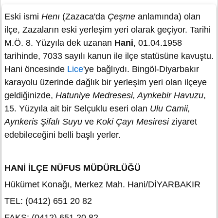
Eski ismi
Henı
(Zazaca'da
Çeşme
anlamında) olan
ilçe, Zazaların eski yerleşim yeri olarak geçiyor. Tarihi
M.Ö. 8. Yüzyıla dek uzanan
Hani
, 01.04.1958
tarihinde, 7033 sayılı kanun ile ilçe statüsüne kavuştu.
Hani öncesinde
Lice
'ye bağlıydı. Bingöl-Diyarbakır
karayolu üzerinde dağlık bir yerleşim yeri olan ilçeye
geldiğinizde,
Hatuniye Medresesi, Aynkebir Havuzu
,
15. Yüzyıla ait bir Selçuklu eseri olan
Ulu Camii,
Aynkeris Şifalı Suyu
ve
Koki Çayı Mesiresi
ziyaret
edebileceğini belli başlı yerler.
HANİ İLÇE NÜFUS MÜDÜRLÜĞÜ
Hükümet Konağı, Merkez Mah. Hani/DİYARBAKIR
TEL: (0412) 651 20 82
FAKS: (0412) 651 20 82