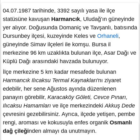
04.07.1987 tarihinde, 3392 sayılı yasa ile ilçe
statüsüne kavuşan
Harmancık
, Uludağ’ın güneyinde
yer alıyor. Doğusunda Domaniç ve Tavşanlı, batısında
Dursunbey ilçesi, kuzeyinde Keles ve
Orhaneli
,
güneyinde Simav ilçeleri ile komşu. Bursa il
merkezine 96 km uzaklıkta bulunan ilçe, Asar Dağı ve
Küplü Dağı arasındaki havzada bulunuyor.
İlçe merkezine 5 km kadar mesafede bulunan
Harmancık Ilıcaksu Termal Kaynakları
'nı ziyaret
edebilir, her sene Ağustos ayında düzenlenen
panayırı görebilir,
Karacaköy Göleti, Cevce Pınarı,
Ilıcaksu Hamamları
ve ilçe merkezindeki
Akkuş Dede
çevresini gezebilirsiniz. Ayrıca, ilçede yetişen, pembe
rengi, aroması ve kokusuyla enfes organik
Osmanlı
dağ çileği
nden almayı da unutmayın.