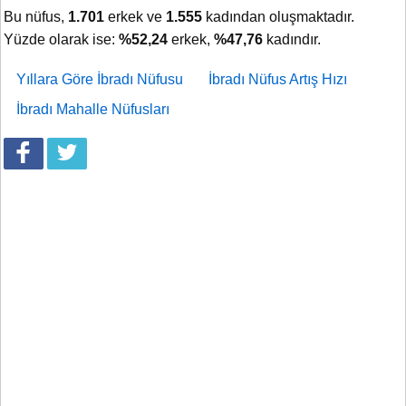
Bu nüfus,
1.701
erkek ve
1.555
kadından oluşmaktadır.
Yüzde olarak ise:
%52,24
erkek,
%47,76
kadındır.
Yıllara Göre İbradı Nüfusu
İbradı Nüfus Artış Hızı
İbradı Mahalle Nüfusları