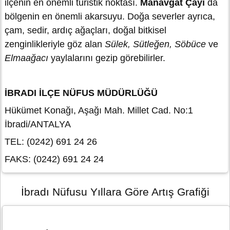
ilçenin en önemli turistik noktası.
Manavgat Çayı
da
bölgenin en önemli akarsuyu. Doğa severler ayrıca,
çam, sedir, ardıç ağaçları, doğal bitkisel
zenginlikleriyle göz alan
Sülek, Sütleğen, Söbüce
ve
Elmaağacı
yaylalarını gezip görebilirler.
İBRADI İLÇE NÜFUS MÜDÜRLÜĞÜ
Hükümet Konağı, Aşağı Mah. Millet Cad. No:1
İbradi/ANTALYA
TEL: (0242) 691 24 26
FAKS: (0242) 691 24 24
İbradı Nüfusu Yıllara Göre Artış Grafiği