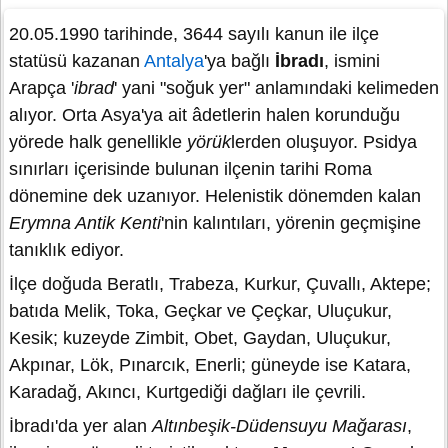
20.05.1990 tarihinde, 3644 sayılı kanun ile ilçe
statüsü kazanan
Antalya
'ya bağlı
İbradı
, ismini
Arapça '
ibrad
' yani "soğuk yer" anlamındaki kelimeden
alıyor. Orta Asya'ya ait âdetlerin halen korunduğu
yörede halk genellikle
yörük
lerden oluşuyor.
Psidya
sınırları içerisinde bulunan ilçenin tarihi Roma
dönemine dek uzanıyor. Helenistik dönemden kalan
Erymna Antik Kenti
'nin kalıntıları, yörenin geçmişine
tanıklık ediyor.
İlçe doğuda Beratlı, Trabeza, Kurkur, Çuvallı, Aktepe;
batıda Melik, Toka, Geçkar ve Çeçkar, Uluçukur,
Kesik; kuzeyde Zimbit, Obet, Gaydan, Uluçukur,
Akpınar, Lök, Pınarcık, Enerli; güneyde ise Katara,
Karadağ, Akıncı, Kurtgediği dağları ile çevrili.
İbradı'da yer alan
Altınbeşik-Düdensuyu Mağarası
,