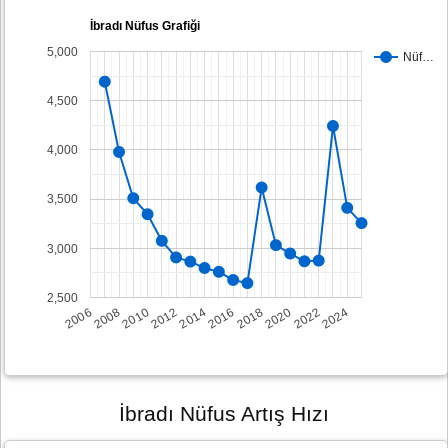
İbradı Nüfus Grafiği
5,000
Nüf…
4,500
4,000
3,500
3,000
2,500
2008
2014
2020
2006
2012
2018
2024
2010
2016
2022
İbradı Nüfus Artış Hızı