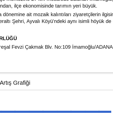
ndan, ilçe ekonomisinde tarımın yeri büyük.
nemine ait mozaik kalıntıları ziyaretçilerin ilgisin
eraltı Şehri, Ayvalı Köyü'ndeki aynı isimli höyük de
ÜRLÜĞÜ
reşal Fevzi Çakmak Blv. No:109 İmamoğlu/ADANA
rtış Grafiği