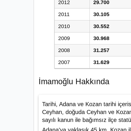
2012
29.700
2011
30.105
2010
30.552
2009
30.968
2008
31.257
2007
31.629
İmamoğlu Hakkında
Tarihi, Adana ve Kozan tarihi içer
Ceyhan, doğuda Ceyhan ve Kozan, 
sayılı kanun ile bağımsız ilçe stat
Adana'ya yaklaşık 45 km, Kozan 