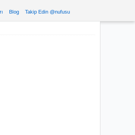
rı
Blog
Takip Edin @nufusu