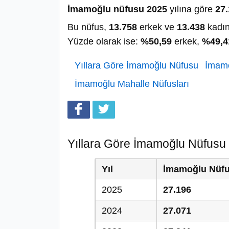
İmamoğlu nüfusu 2025
yılına göre
27
Bu nüfus,
13.758
erkek ve
13.438
kadın
Yüzde olarak ise:
%50,59
erkek,
%49,4
Yıllara Göre İmamoğlu Nüfusu
İmamo
İmamoğlu Mahalle Nüfusları
Yıllara Göre İmamoğlu Nüfusu
Yıl
İmamoğlu Nüf
2025
27.196
2024
27.071