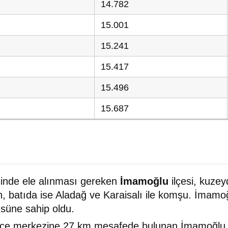
14.782
15.001
15.241
15.417
15.496
15.687
isinde ele alınması gereken
İmamoğlu
ilçesi, kuze
batıda ise Aladağ ve Karaisalı ile komşu. İmamoğ
üsüne sahip oldu.
ilçe merkezine 27 km mesafede bulunan İmamoğlu