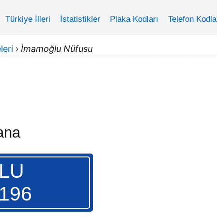
Türkiye İlleri
İstatistikler
Plaka Kodları
Telefon Kodla
leri
›
İmamoğlu Nüfusu
ana
LU
.196