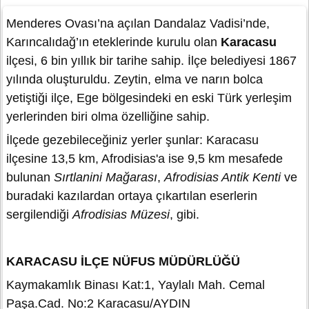
Menderes Ovası’na açılan Dandalaz Vadisi’nde,
Karıncalıdağ’ın eteklerinde kurulu olan
Karacasu
ilçesi, 6 bin yıllık bir tarihe sahip. İlçe belediyesi 1867
yılında oluşturuldu. Zeytin, elma ve narın bolca
yetiştiği ilçe, Ege bölgesindeki en eski Türk yerleşim
yerlerinden biri olma özelliğine sahip.
İlçede gezebileceğiniz yerler şunlar: Karacasu
ilçesine 13,5 km, Afrodisias'a ise 9,5 km mesafede
bulunan
Sırtlanini Mağarası
,
Afrodisias Antik Kenti
ve
buradaki kazılardan ortaya çıkartılan eserlerin
sergilendiği
Afrodisias Müzesi
, gibi.
KARACASU İLÇE NÜFUS MÜDÜRLÜĞÜ
Kaymakamlık Binası Kat:1, Yaylalı Mah. Cemal
Paşa.Cad. No:2 Karacasu/AYDIN