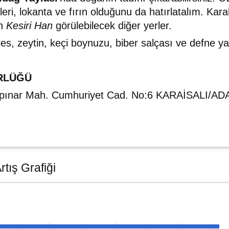
eri, lokanta ve fırın olduğunu da hatırlatalım. Kara
an
Kesiri Han
görülebilecek diğer yerler.
eles, zeytin, keçi boynuzu, biber salçası ve defne 
ÜRLÜĞÜ
mpınar Mah. Cumhuriyet Cad. No:6 KARAİSALI/A
rtış Grafiği