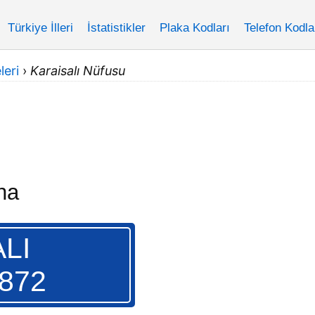
Türkiye İlleri
İstatistikler
Plaka Kodları
Telefon Kodla
leri
›
Karaisalı Nüfusu
na
LI
.872