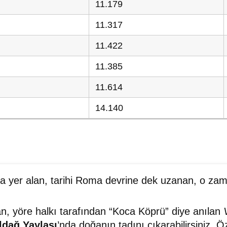
11.179
11.317
11.422
11.385
11.614
14.140
a yer alan, tarihi Roma devrine dek uzanan, o zama
an, yöre halkı tarafından “Koca Köprü” diye anılan
ldağ Yaylası
’nda doğanın tadını çıkarabilirsiniz. 