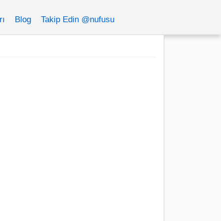
rı
Blog
Takip Edin @nufusu