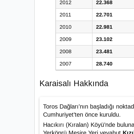
2012
22.368
2011
22.701
2010
22.981
2009
23.102
2008
23.481
2007
28.740
Karaisalı Hakkında
Toros Dağları'nın başladığı noktad
Cumhuriyet’ten önce kuruldu.
Hacıkırı (Kıralan) Köyü’nde bulun
Yerköprü Mesire Yeri veyahut
Kızı