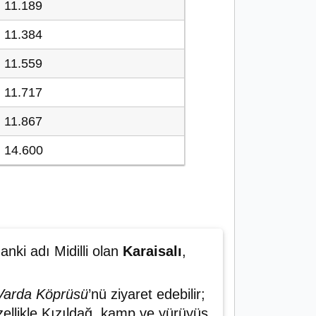
11.189
11.384
11.559
11.717
11.867
14.600
nki adı Midilli olan
Karaisalı
,
Varda Köprüsü
’nü ziyaret edebilir;
Özellikle Kızıldağ, kamp ve yürüyüş