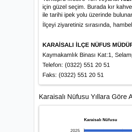
için güzel seçim. Burada kır kahvel
ile tarihi ipek yolu üzerinde bulun
İlçeyi ziyaretiniz sırasında, hamb
KARAİSALI İLÇE NÜFUS MÜD
Kaymakamlık Binası Kat:1, Sela
Telefon: (0322) 551 20 51
Faks: (0322) 551 20 51
Karaisalı Nüfusu Yıllara Göre A
Karaisalı Nüfusu
2025