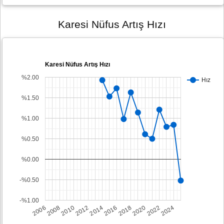
Karesi Nüfus Artış Hızı
Karesi Nüfus Artış Hızı
%2.00
Hız
%1.50
%1.00
%0.50
%0.00
-%0.50
-%1.00
2008
2014
2020
2006
2012
2018
2024
2010
2016
2022