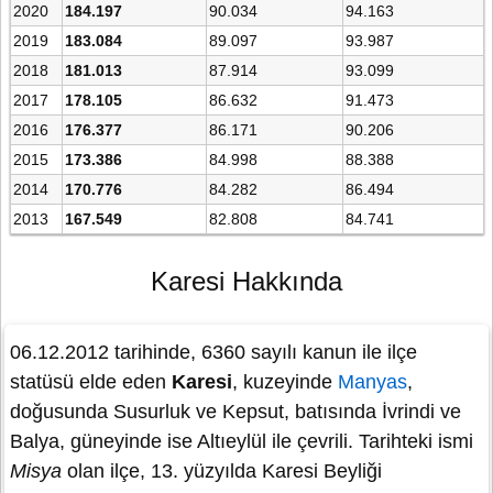
2020
184.197
90.034
94.163
2019
183.084
89.097
93.987
2018
181.013
87.914
93.099
2017
178.105
86.632
91.473
2016
176.377
86.171
90.206
2015
173.386
84.998
88.388
2014
170.776
84.282
86.494
2013
167.549
82.808
84.741
Karesi Hakkında
06.12.2012 tarihinde, 6360 sayılı kanun ile ilçe
statüsü elde eden
Karesi
, kuzeyinde
Manyas
,
doğusunda Susurluk ve Kepsut, batısında İvrindi ve
Balya, güneyinde ise Altıeylül ile çevrili. Tarihteki ismi
Misya
olan ilçe, 13. yüzyılda Karesi Beyliği