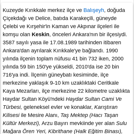
Kuzeyde Kırıkkale merkez ilçe ve
Balışeyh
, doğuda
Çiçekdağı ve Delice, batıda Karakeçili, güneyde
Çelebi ve Kırşehir'in Kaman ve Akpınar ilçeleri ile
komşu olan
Keskin
, önceleri Ankara'nın bir ilçesiydi.
3587 sayılı yasa ile 17.08.1989 tarihinden itibaren
Ankara'dan ayrılarak Kırıkkale'ye bağlandı. 1990
yılında ilçenin toplam nüfusu 41 bin 732 iken, 2000
yılında 59 bin 150'ye yükseldi, 2010'da ise 20 bin
716'ya indi. İlçenin güneybatı kesiminde, ilçe
merkezine yaklaşık 9-10 km uzaklıktaki Ceritkale
Kaya Mezarları, ilçe merkezine 22 kilometre uzaklıkta
Haydar Sultan Köyü'ndeki
Haydar Sultan Cami Ve
Türbesi,
geleneksel evler ve konaklar,
Karıştıran
Kilisesi
ile Mesire Alanı,
Taş Mektep (Hacı Taşan
Kültür Merkezi),
Arzu Bayırı mevkiinde yer alan
Sulu
Mağara Ören Yeri, Kibrithane (Halk Eğitim Binası),