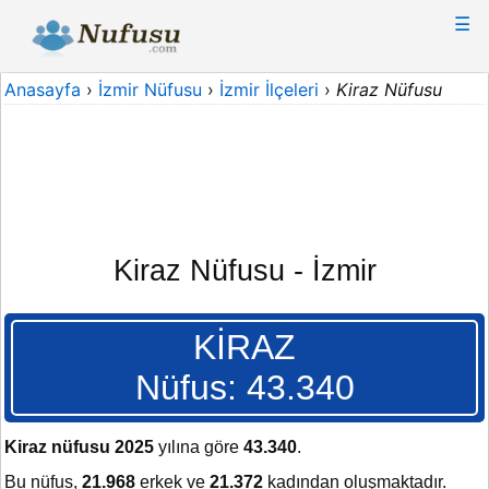
☰
Anasayfa
›
İzmir Nüfusu
›
İzmir İlçeleri
›
Kiraz Nüfusu
Kiraz Nüfusu - İzmir
KİRAZ
Nüfus: 43.340
Kiraz nüfusu 2025
yılına göre
43.340
.
Bu nüfus,
21.968
erkek ve
21.372
kadından oluşmaktadır.