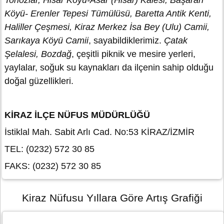
Tonozlar, Hisar Köyü-Asar (Hisar) Kalesi, Başaran
Köyü- Erenler Tepesi Tümülüsü, Baretta Antik Kenti,
Haliller Çeşmesi, Kiraz Merkez İsa Bey (Ulu) Camii,
Sarıkaya Köyü Camii
, sayabildiklerimiz.
Çatak
Şelalesi, Bozdağ
, çeşitli piknik ve mesire yerleri,
yaylalar, soğuk su kaynakları da ilçenin sahip olduğu
doğal güzellikleri.
KİRAZ İLÇE NÜFUS MÜDÜRLÜĞÜ
İstiklal Mah. Sabit Arlı Cad. No:53 KİRAZ/İZMİR
TEL: (0232) 572 30 85
FAKS: (0232) 572 30 85
Kiraz Nüfusu Yıllara Göre Artış Grafiği