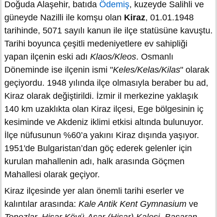
Doğuda Alaşehir, batıda
Ödemiş
, kuzeyde Salihli ve
güneyde Nazilli ile komşu olan
Kiraz
, 01.01.1948
tarihinde, 5071 sayılı kanun ile ilçe statüsüne kavuştu.
Tarihi boyunca çeşitli medeniyetlere ev sahipliği
yapan ilçenin eski adı
Klaos/Kleos
. Osmanlı
Döneminde ise ilçenin ismi "
Keles/Kelas/Kilas
" olarak
geçiyordu. 1948 yılında ilçe olmasıyla beraber bu ad,
Kiraz olarak değiştirildi. İzmir il merkezine yaklaşık
140 km uzaklıkta olan Kiraz ilçesi, Ege bölgesinin iç
kesiminde ve Akdeniz iklimi etkisi altında bulunuyor.
İlçe nüfusunun %60’a yakını Kiraz dışında yaşıyor.
1951'de Bulgaristan’dan göç ederek gelenler için
kurulan mahallenin adı, halk arasında Göçmen
Mahallesi olarak geçiyor.
Kiraz ilçesinde yer alan önemli tarihi eserler ve
kalıntılar arasında:
Kale Antik Kent Gymnasium
ve