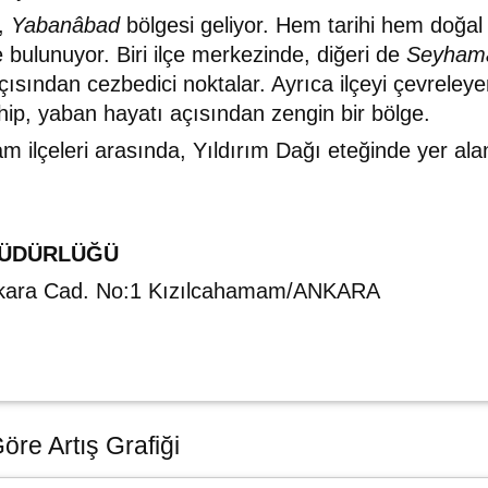
a,
Yabanâbad
bölgesi geliyor. Hem tarihi hem doğal g
bulunuyor. Biri ilçe merkezinde, diğeri de
Seyham
çısından cezbedici noktalar. Ayrıca ilçeyi çevreley
sahip, yaban hayatı açısından zengin bir bölge.
ilçeleri arasında, Yıldırım Dağı eteğinde yer alan
MÜDÜRLÜĞÜ
nkara Cad. No:1 Kızılcahamam/ANKARA
re Artış Grafiği