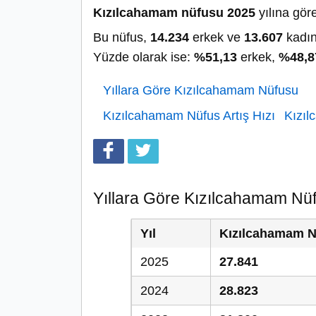
Kızılcahamam nüfusu 2025
yılına gör
Bu nüfus,
14.234
erkek ve
13.607
kadın
Yüzde olarak ise:
%51,13
erkek,
%48,8
Yıllara Göre Kızılcahamam Nüfusu
Kızılcahamam Nüfus Artış Hızı
Kızıl
Yıllara Göre Kızılcahamam Nü
Yıl
Kızılcahamam 
2025
27.841
2024
28.823