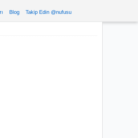
rı
Blog
Takip Edin @nufusu