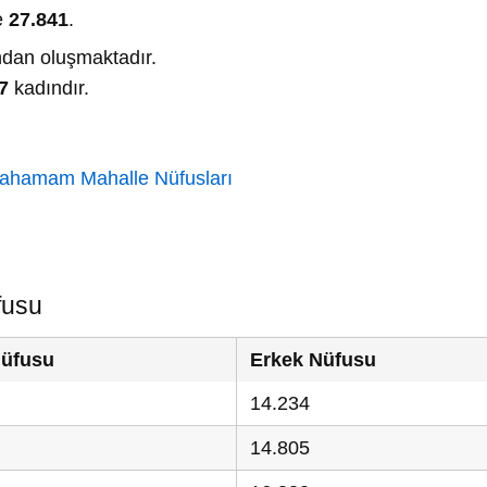
e
27.841
.
dan oluşmaktadır.
7
kadındır.
cahamam Mahalle Nüfusları
fusu
Nüfusu
Erkek Nüfusu
14.234
14.805