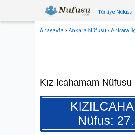
Türkiye Nüfusu
Anasayfa
›
Ankara Nüfusu
›
Ankara İlç
Kızılcahamam Nüfusu 
KIZILCAH
Nüfus: 27