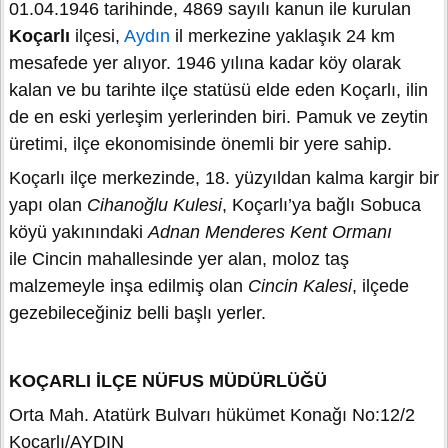
01.04.1946 tarihinde, 4869 sayılı kanun ile kurulan
Koçarlı
ilçesi,
Aydın
il merkezine yaklaşık 24 km
mesafede yer alıyor. 1946 yılına kadar köy olarak
kalan ve bu tarihte ilçe statüsü elde eden Koçarlı, ilin
de en eski yerleşim yerlerinden biri. Pamuk ve zeytin
üretimi, ilçe ekonomisinde önemli bir yere sahip.
Koçarlı ilçe merkezinde, 18. yüzyıldan kalma kargir bir
yapı olan
Cihanoğlu Kulesi
, Koçarlı’ya bağlı Sobuca
köyü yakınındaki
Adnan Menderes Kent Ormanı
ile Cincin mahallesinde yer alan, moloz taş
malzemeyle inşa edilmiş olan
Cincin Kalesi
, ilçede
gezebileceğiniz belli başlı yerler.
KOÇARLI İLÇE NÜFUS MÜDÜRLÜĞÜ
Orta Mah. Atatürk Bulvarı hükümet Konağı No:12/2
Koçarlı/AYDIN