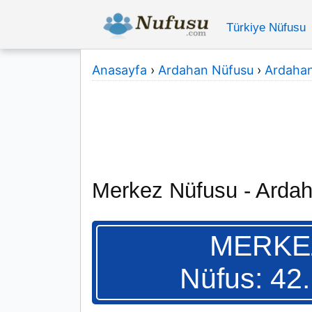
Türkiye Nüfusu
Anasayfa
›
Ardahan Nüfusu
›
Ardahan 
Merkez Nüfusu - Arda
MERKE
Nüfus: 42