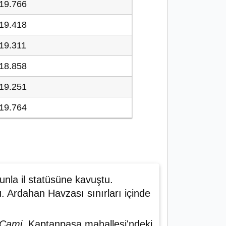
19.766
19.418
19.311
18.858
19.251
19.764
unla il statüsüne kavuştu.
 Ardahan Havzası sınırları içinde
 Cami
, Kaptanpaşa mahallesi'ndeki