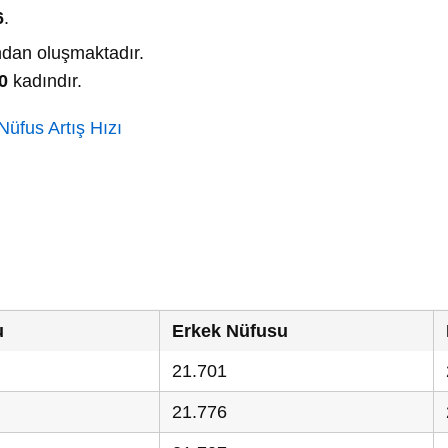
6
.
dan oluşmaktadır.
0
kadındır.
üfus Artış Hızı
u
Erkek Nüfusu
21.701
21.776