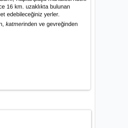
ce 16 km. uzaklıkta bulunan
ret edebileceğiniz yerler.
n,
katmer
inden ve gevreğinden