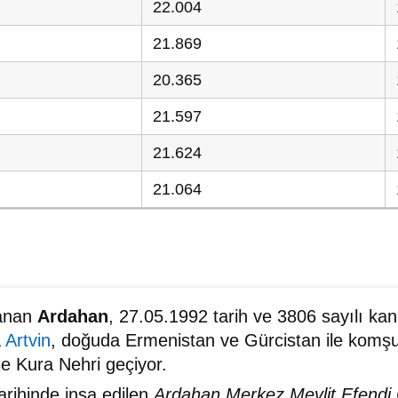
22.004
21.869
20.365
21.597
21.624
21.064
zanan
Ardahan
, 27.05.1992 tarih ve 3806 sayılı kan
a
Artvin
, doğuda Ermenistan ve Gürcistan ile komşu.
se Kura Nehri geçiyor.
arihinde inşa edilen
Ardahan Merkez Mevlit Efendi