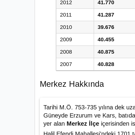
2012
41.770
2011
41.287
2010
39.676
2009
40.455
2008
40.875
2007
40.828
Merkez Hakkında
Tarihi M.Ö. 753-735 yılına dek u
Güneyde Erzurum ve Kars, batıd
yer alan
Merkez İlçe
içerisinden i
Halil Efendi Mahallesi'ndeki 1701 t