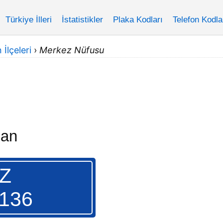
Türkiye İlleri
İstatistikler
Plaka Kodları
Telefon Kodla
İlçeleri
›
Merkez Nüfusu
han
Z
.136