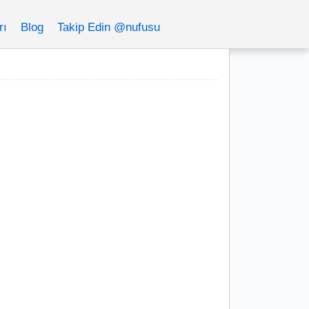
rı
Blog
Takip Edin @nufusu