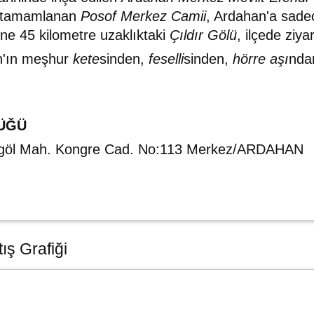
ı tamamlanan
Posof Merkez Camii
, Ardahan'a sade
ine 45 kilometre uzaklıktaki
Çıldır Gölü
, ilçede ziya
an'ın meşhur
kete
sinden,
feselli
sinden,
hörre aşı
nda
ÜĞÜ
agöl Mah. Kongre Cad. No:113 Merkez/ARDAHAN
ış Grafiği