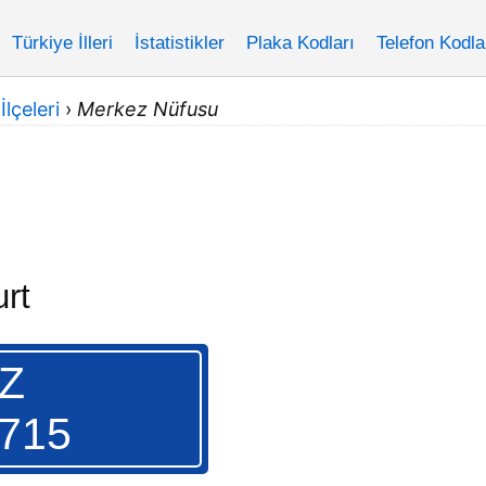
Türkiye İlleri
İstatistikler
Plaka Kodları
Telefon Kodla
lçeleri
›
Merkez Nüfusu
rt
Z
.715