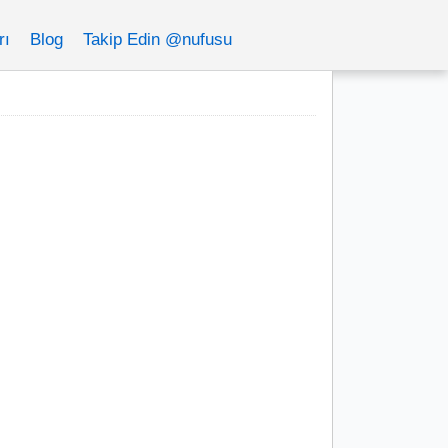
rı
Blog
Takip Edin @nufusu