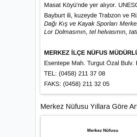
Masat Köyü'nde yer alıyor. UNESCO,
Bayburt ili, kuzeyde Trabzon ve R
Dağı Kış ve Kayak Sporları Merke
Lor Dolması
nın,
tel helvası
nın,
tat
MERKEZ İLÇE NÜFUS MÜDÜRL
Esentepe Mah. Turgut Özal Bulv
TEL: (0458) 211 37 08
FAKS: (0458) 211 32 05
Merkez Nüfusu Yıllara Göre Art
Merkez Nüfusu