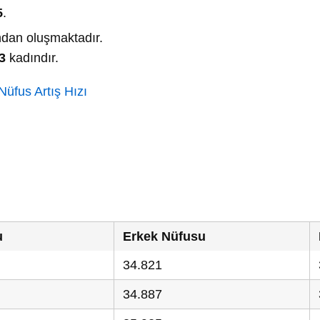
5
.
dan oluşmaktadır.
3
kadındır.
üfus Artış Hızı
u
Erkek Nüfusu
34.821
34.887