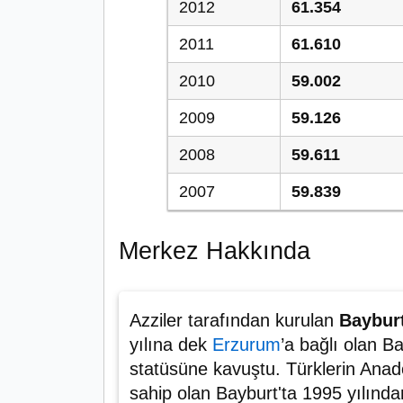
2012
61.354
2011
61.610
2010
59.002
2009
59.126
2008
59.611
2007
59.839
Merkez Hakkında
Azziler tarafından kurulan
Baybur
yılına dek
Erzurum
’a bağlı olan B
statüsüne kavuştu. Türklerin Anado
sahip olan Bayburt'ta 1995 yılında