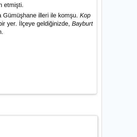
 etmişti.
a Gümüşhane illeri ile komşu.
Kop
 bir yer. İlçeye geldiğinizde,
Bayburt
n.