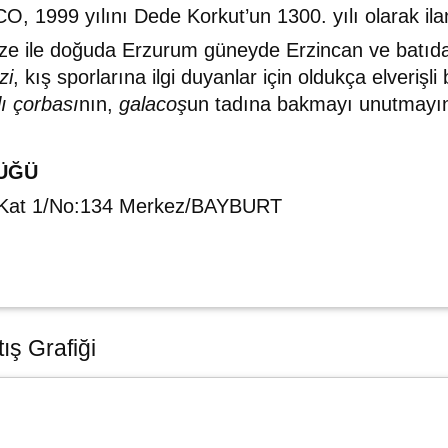
 1999 yılını Dede Korkut’un 1300. yılı olarak ilan
ize ile doğuda Erzurum güneyde Erzincan ve batıd
zi
, kış sporlarına ilgi duyanlar için oldukça elverişli
lı çorbası
nın,
galacoş
un tadına bakmayı unutmayı
ÜĞÜ
. Kat 1/No:134 Merkez/BAYBURT
ış Grafiği