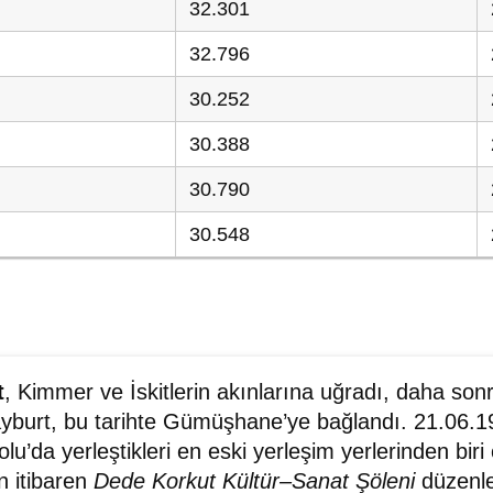
32.301
32.796
30.252
30.388
30.790
30.548
t
, Kimmer ve İskitlerin akınlarına uğradı, daha son
ayburt, bu tarihte Gümüşhane’ye bağlandı. 21.06.198
lu’da yerleştikleri en eski yerleşim yerlerinden bir
n itibaren
Dede Korkut Kültür–Sanat Şöleni
düzenle