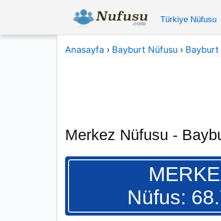
Türkiye Nüfusu
Anasayfa
›
Bayburt Nüfusu
›
Bayburt İ
Merkez Nüfusu - Baybu
MERKE
Nüfus: 68