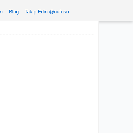
rı
Blog
Takip Edin @nufusu