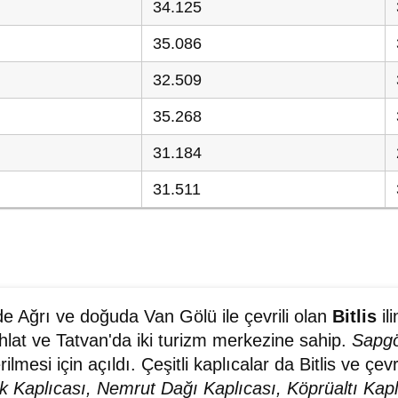
34.125
35.086
32.509
35.268
31.184
31.511
e Ağrı ve doğuda Van Gölü ile çevrili olan
Bitlis
il
hlat ve Tatvan'da iki turizm merkezine sahip.
Sapgö
ilmesi için açıldı. Çeşitli kaplıcalar da Bitlis ve çevr
k Kaplıcası, Nemrut Dağı Kaplıcası, Köprüaltı Kap