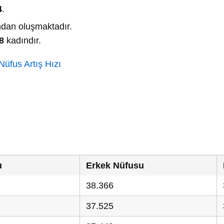
4
.
dan oluşmaktadır.
8
kadındır.
üfus Artış Hızı
u
Erkek Nüfusu
38.366
37.525