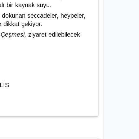
lı bir kaynak suyu.
a dokunan seccadeler, heybeler,
 dikkat çekiyor.
ç Çeşmesi,
ziyaret edilebilecek
TLİS