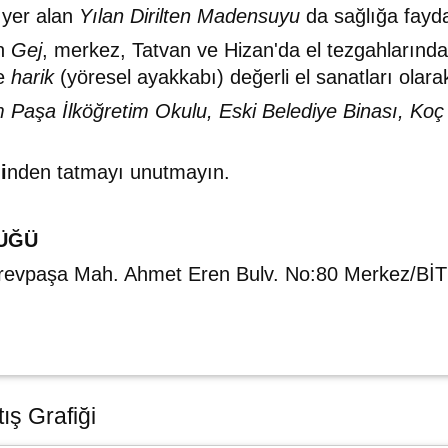
 yer alan
Yılan Dirilten Madensuyu
da sağlığa fayda
an
Gej
, merkez, Tatvan ve Hizan'da el tezgahlarınd
ve
harik
(yöresel ayakkabı) değerli el sanatları olarak
Paşa İlköğretim Okulu, Eski Belediye Binası, Ko
i
nden tatmayı unutmayın.
ÜĞÜ
Hüsrevpaşa Mah. Ahmet Eren Bulv. No:80 Merkez/Bİ
ış Grafiği