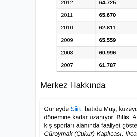
2012
64.725
2011
65.670
2010
62.811
2009
65.559
2008
60.996
2007
61.787
Merkez Hakkında
Güneyde
Siirt
, batıda Muş, kuzeyd
dönemine kadar uzanıyor. Bitlis, A
kış sporları alanında faaliyet göster
Güroymak (Çukur) Kaplıcası, Ilıca