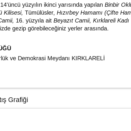
 14'üncü yüzyılın ikinci yarısında yapılan
Binbir Ok
Kilisesi,
Tümülüsler,
Hızırbey Hamamı (Çifte Hama
Camii,
16. yüzyıla ait
Beyazıt Camii,
Kırklareli Kad
nizde gezip görebileceğiniz yerler arasında.
ÜĞÜ
gürlük ve Demokrasi Meydanı KIRKLARELİ
ış Grafiği