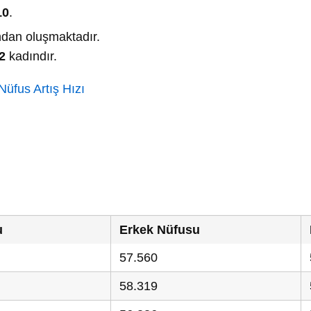
10
.
dan oluşmaktadır.
2
kadındır.
üfus Artış Hızı
u
Erkek Nüfusu
57.560
58.319