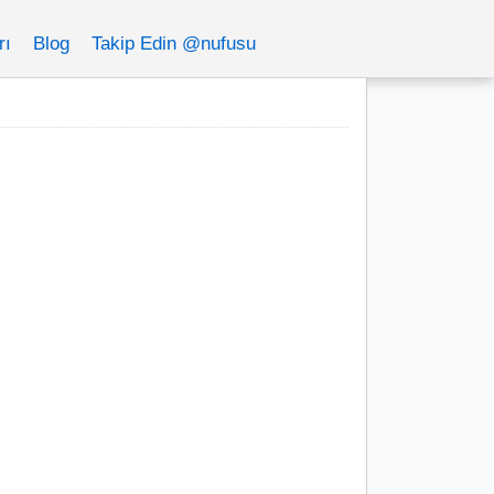
rı
Blog
Takip Edin @nufusu