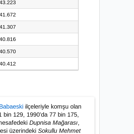
43.223
41.672
41.307
40.816
40.570
40.412
Babaeski
ilçeleriyle komşu olan
1 bin 129, 1990'da 77 bin 175,
 mesafedeki
Dupnisa Mağarası
,
esi üzerindeki
Sokullu Mehmet