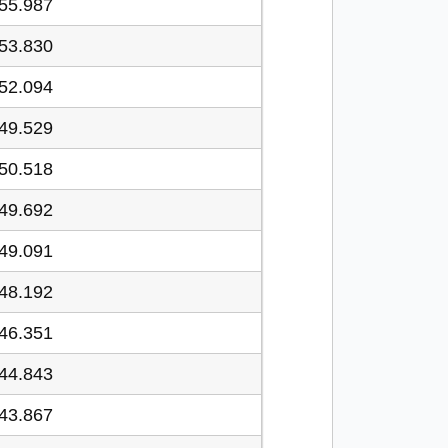
55.987
53.830
52.094
49.529
50.518
49.692
49.091
48.192
46.351
44.843
43.867