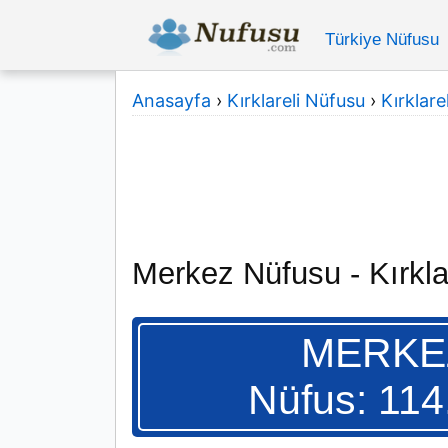
Türkiye Nüfusu
Anasayfa
›
Kırklareli Nüfusu
›
Kırklarel
Merkez Nüfusu - Kırkla
MERKE
Nüfus: 114