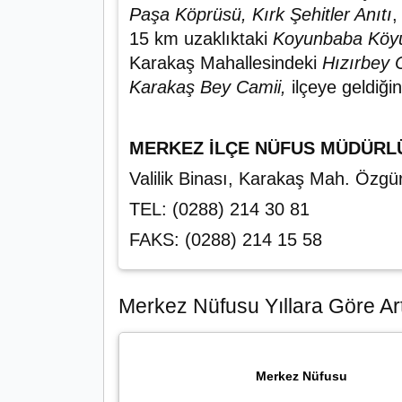
Paşa Köprüsü, Kırk Şehitler Anıtı
,
15 km uzaklıktaki
Koyunbaba Köyü 
Karakaş Mahallesindeki
Hızırbey 
Karakaş Bey Camii,
ilçeye geldiği
MERKEZ İLÇE NÜFUS MÜDÜRL
Valilik Binası, Karakaş Mah. Öz
TEL: (0288) 214 30 81
FAKS: (0288) 214 15 58
Merkez Nüfusu Yıllara Göre Art
Merkez Nüfusu