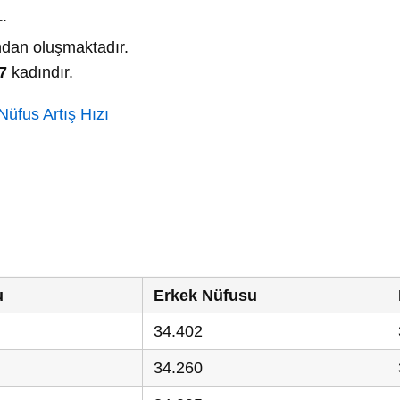
1
.
dan oluşmaktadır.
7
kadındır.
üfus Artış Hızı
u
Erkek Nüfusu
34.402
34.260