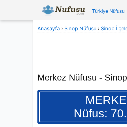
Türkiye Nüfusu
Anasayfa
›
Sinop Nüfusu
›
Sinop İlçele
Merkez Nüfusu - Sinop
MERKE
Nüfus: 70