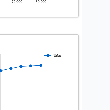
70,000
80,000
Nüfus