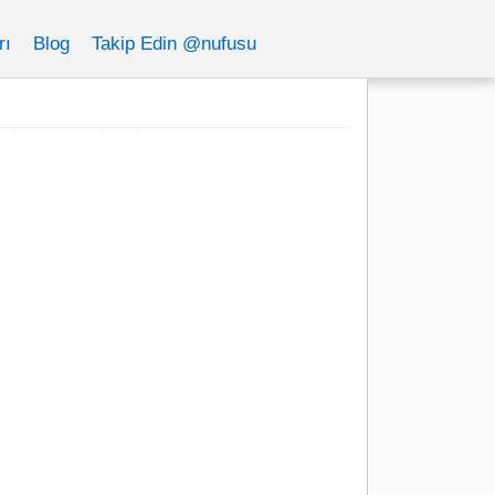
rı
Blog
Takip Edin @nufusu