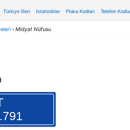
Türkiye İlleri
İstatistikler
Plaka Kodları
Telefon Kodla
eleri
›
Midyat Nüfusu
n
T
.791