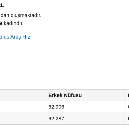
91
.
dan oluşmaktadır.
9
kadındır.
fus Artış Hızı
u
Erkek Nüfusu
62.906
62.287