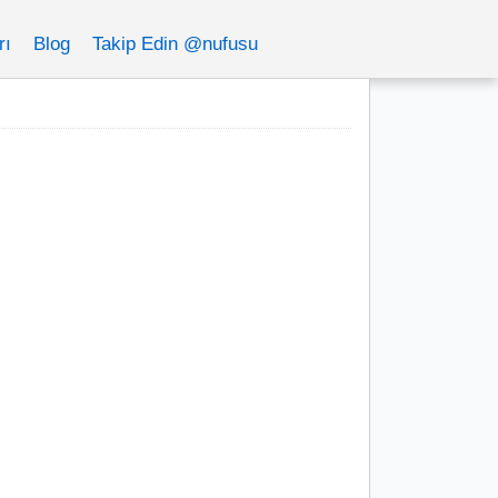
rı
Blog
Takip Edin @nufusu