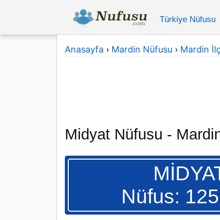
Türkiye Nüfusu
Anasayfa
›
Mardin Nüfusu
›
Mardin İlç
Midyat Nüfusu - Mardi
MİDYA
Nüfus: 125