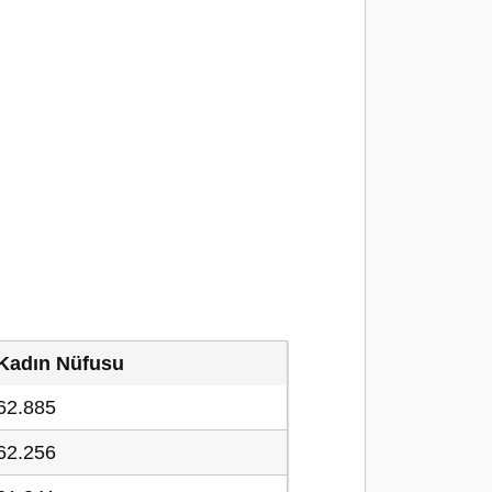
Kadın Nüfusu
62.885
62.256