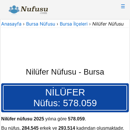
☰
Anasayfa
›
Bursa Nüfusu
›
Bursa İlçeleri
›
Nilüfer Nüfusu
Nilüfer Nüfusu - Bursa
NİLÜFER
Nüfus: 578.059
Nilüfer nüfusu 2025
yılına göre
578.059
.
Bu nüfus,
284.545
erkek ve
293.514
kadından oluşmaktadır.