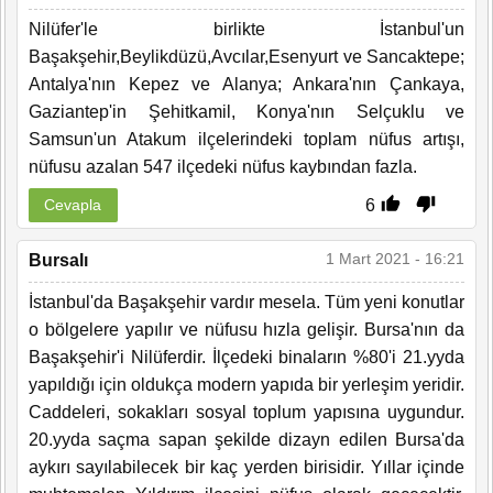
Nilüfer'le birlikte İstanbul'un
Başakşehir,Beylikdüzü,Avcılar,Esenyurt ve Sancaktepe;
Antalya'nın Kepez ve Alanya; Ankara'nın Çankaya,
Gaziantep'in Şehitkamil, Konya'nın Selçuklu ve
Samsun'un Atakum ilçelerindeki toplam nüfus artışı,
nüfusu azalan 547 ilçedeki nüfus kaybından fazla.
6
Cevapla
1 Mart 2021 - 16:21
Bursalı
İstanbul'da Başakşehir vardır mesela. Tüm yeni konutlar
o bölgelere yapılır ve nüfusu hızla gelişir. Bursa'nın da
Başakşehir'i Nilüferdir. İlçedeki binaların %80'i 21.yyda
yapıldığı için oldukça modern yapıda bir yerleşim yeridir.
Caddeleri, sokakları sosyal toplum yapısına uygundur.
20.yyda saçma sapan şekilde dizayn edilen Bursa'da
aykırı sayılabilecek bir kaç yerden birisidir. Yıllar içinde