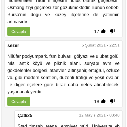
muhtemelen Yıldırım ilçesini nüfus olarak geçecektir.
Osmangizi'yi geçmesi zor gözükmektedir. Bunun sebebi
Bursa'nın doğu ve kuzey ilçelerine de yatırımın
artmasıdır.
17
Cevapla
5 Şubat 2021 - 22:51
sezer
Nilüfer podyumpark, fsm bulvarı, gölyazı ve ulubat gölü,
misi antik köyü ve piknik alanı. suryapı avm ve
gökdelenler bölgesi, ataevler, altınşehir, ertuğrul, özlüce
vb. gibi modern semtleri, düzenli trafiği ve yeşil ovaları
ile diğer ilçelere göre biraz daha nefes alınabilecek,
yaşanacak yerdir.
18
Cevapla
12 Mayıs 2021 - 03:40
Çatlı25
Stad timsah arena, emniyet müd. Üniversite vb