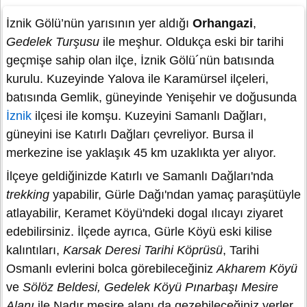
İznik Gölü’nün yarısının yer aldığı
Orhangazi
,
Gedelek Turşusu
ile meşhur. Oldukça eski bir tarihi
geçmişe sahip olan ilçe, İznik Gölü´nün batısında
kurulu. Kuzeyinde Yalova ile Karamürsel ilçeleri,
batısında Gemlik, güneyinde Yenişehir ve doğusunda
İznik
ilçesi ile komşu. Kuzeyini Samanlı Dağları,
güneyini ise Katırlı Dağları çevreliyor. Bursa il
merkezine ise yaklaşık 45 km uzaklıkta yer alıyor.
İlçeye geldiğinizde Katırlı ve Samanlı Dağları'nda
trekking
yapabilir, Gürle Dağı'ndan yamaç paraşütüyle
atlayabilir, Keramet Köyü'ndeki dogal ılıcayı ziyaret
edebilirsiniz. İlçede ayrıca, Gürle Köyü eski kilise
kalıntıları,
Karsak Deresi Tarihi Köprüsü
, Tarihi
Osmanlı evlerini bolca görebileceğiniz
Akharem Köyü
ve
Sölöz Beldesi, Gedelek Köyü Pınarbaşı Mesire
Alanı
ile Nadır mesire alanı da gezebileceğiniz yerler