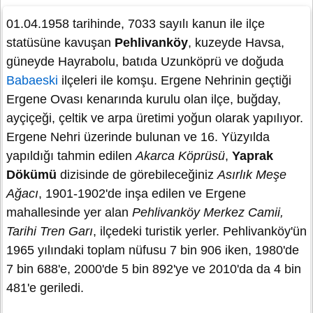
01.04.1958 tarihinde, 7033 sayılı kanun ile ilçe
statüsüne kavuşan
Pehlivanköy
, kuzeyde Havsa,
güneyde Hayrabolu, batıda Uzunköprü ve doğuda
Babaeski
ilçeleri ile komşu. Ergene Nehrinin geçtiği
Ergene Ovası kenarında kurulu olan ilçe, buğday,
ayçiçeği, çeltik ve arpa üretimi yoğun olarak yapılıyor.
Ergene Nehri üzerinde bulunan ve 16. Yüzyılda
yapıldığı tahmin edilen
Akarca Köprüsü
,
Yaprak
Dökümü
dizisinde de görebileceğiniz
Asırlık Meşe
Ağacı
, 1901-1902'de inşa edilen ve Ergene
mahallesinde yer alan
Pehlivanköy Merkez Camii,
Tarihi Tren Garı
, ilçedeki turistik yerler. Pehlivanköy'ün
1965 yılındaki toplam nüfusu 7 bin 906 iken, 1980'de
7 bin 688'e, 2000'de 5 bin 892'ye ve 2010'da da 4 bin
481'e geriledi.