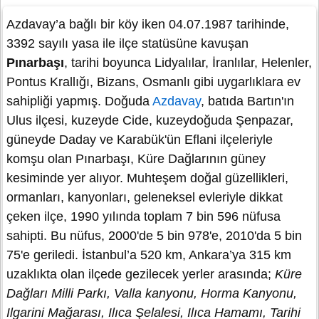
Azdavay’a bağlı bir köy iken 04.07.1987 tarihinde,
3392 sayılı yasa ile ilçe statüsüne kavuşan
Pınarbaşı
, tarihi boyunca Lidyalılar, İranlılar, Helenler,
Pontus Krallığı, Bizans, Osmanlı gibi uygarlıklara ev
sahipliği yapmış. Doğuda
Azdavay
, batıda Bartın'ın
Ulus ilçesi, kuzeyde Cide, kuzeydoğuda Şenpazar,
güneyde Daday ve Karabük'ün Eflani ilçeleriyle
komşu olan Pınarbaşı, Küre Dağlarının güney
kesiminde yer alıyor. Muhteşem doğal güzellikleri,
ormanları, kanyonları, geleneksel evleriyle dikkat
çeken ilçe, 1990 yılında toplam 7 bin 596 nüfusa
sahipti. Bu nüfus, 2000'de 5 bin 978'e, 2010'da 5 bin
75'e geriledi. İstanbul’a 520 km, Ankara’ya 315 km
uzaklıkta olan ilçede gezilecek yerler arasında;
Küre
Dağları Milli Parkı, Valla kanyonu, Horma Kanyonu,
Ilgarini
Mağarası, Ilıca Şelalesi, Ilıca Hamamı, Tarihi