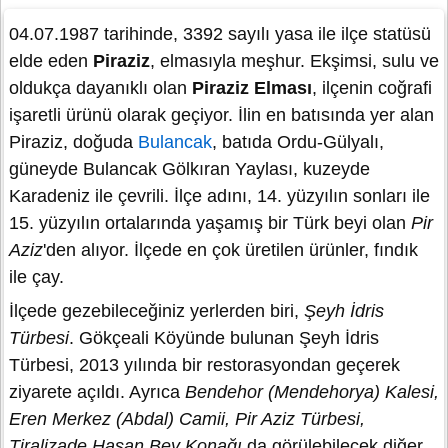
04.07.1987 tarihinde, 3392 sayılı yasa ile ilçe statüsü
elde eden
Piraziz
, elmasıyla meşhur. Ekşimsi, sulu ve
oldukça dayanıklı olan
Piraziz Elması
, ilçenin coğrafi
işaretli ürünü olarak geçiyor. İlin en batısında yer alan
Piraziz, doğuda
Bulancak
, batıda Ordu-Gülyalı,
güneyde Bulancak Gölkıran Yaylası, kuzeyde
Karadeniz ile çevrili. İlçe adını, 14. yüzyılın sonları ile
15. yüzyılın ortalarında yaşamış bir Türk beyi olan
Pir
Aziz
'den alıyor. İlçede en çok üretilen ürünler, fındık
ile çay.
İlçede gezebileceğiniz yerlerden biri,
Şeyh İdris
Türbesi
. Gökçeali Köyünde bulunan Şeyh İdris
Türbesi, 2013 yılında bir restorasyondan geçerek
ziyarete açıldı. Ayrıca
Bendehor (Mendehorya) Kalesi,
Eren Merkez (Abdal) Camii, Pir Aziz Türbesi,
Tiralizade Hasan Bey Konağı
da görülebilecek diğer