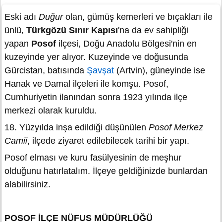
Eski adı
Duğur
olan, gümüş kemerleri ve bıçakları ile
ünlü,
Türkgözü Sınır Kapısı
'na da ev sahipliği
yapan
Posof
ilçesi, Doğu Anadolu Bölgesi'nin en
kuzeyinde yer alıyor. Kuzeyinde ve doğusunda
Gürcistan, batısında
Şavşat
(Artvin), güneyinde ise
Hanak ve Damal ilçeleri ile komşu. Posof,
Cumhuriyetin ilanından sonra 1923 yılında ilçe
merkezi olarak kuruldu.
18. Yüzyılda inşa edildiği düşünülen
Posof Merkez
Camii
, ilçede ziyaret edilebilecek tarihi bir yapı.
Posof elması ve kuru fasülyesinin de meşhur
olduğunu hatırlatalım. İlçeye geldiğinizde bunlardan
alabilirsiniz.
POSOF İLÇE NÜFUS MÜDÜRLÜĞÜ