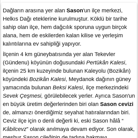
Dağların arasına yer alan
Sason
'un ilçe merkezi,
Helkıs Dağı eteklerine kurulmuştur. Köklü bir tarihe
sahip olan ilçe, hem dağcılık sporuna uygun birçok
alana, hem de eskilerden kalan kilise ve yerleşim
kalıntılarına ev sahipliği yapıyor.
İlçenin 4 km güneybatısında yer alan Tekevler
(Gündenu) köyünün doğusundaki
Pertükân Kalesi
,
ilçenin 25 km kuzeyinde bulunan Kaleyolu (Bozikân)
köyündeki
Bozikân Kalesi
, Meydanok dağının güney
yamacında bulunan
Beksi Kalesi
, ilçe merkezindeki
Sevek Çeşmesi,
görülebilecek yerler. Ayrıca Sason'un
en büyük üretim değerlerinden biri olan
Sason cevizi
de, almanızı önerdiğimiz seyahat hatıralarından biri.
Ceviz ilçe için o denli değerli ki, eski Sason hâlâ “
Kâbilcevz
” olarak anılmaya devam ediyor. Son olarak,
meşhur
Sason çileği
nin de tadına bakmayı