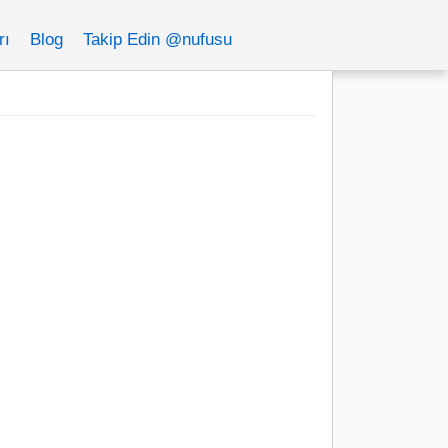
rı
Blog
Takip Edin @nufusu