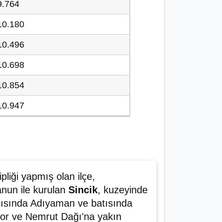
9.764
10.180
10.496
10.698
10.854
10.947
pliği yapmış olan ilçe,
anun ile kurulan
Sincik
, kuzeyinde
tısında Adıyaman ve batısında
yor ve Nemrut Dağı'na yakın