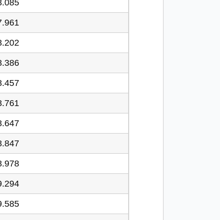
8.085
7.961
8.202
8.386
8.457
8.761
8.647
8.847
8.978
9.294
9.585