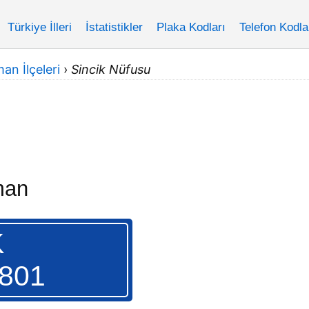
Türkiye İlleri
İstatistikler
Plaka Kodları
Telefon Kodla
an İlçeleri
›
Sincik Nüfusu
man
K
.801