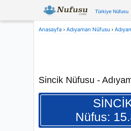
Türkiye Nüfusu
Anasayfa
›
Adıyaman Nüfusu
›
Adıyam
Sincik Nüfusu - Adıya
SİNCİ
Nüfus: 15