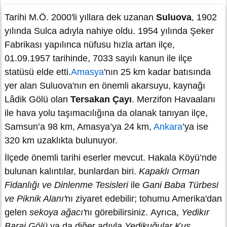
Tarihi M.Ö. 2000'li yıllara dek uzanan
Suluova
, 1902
yılında Sulca adıyla nahiye oldu. 1954 yılında Şeker
Fabrikası yapılınca nüfusu hızla artan ilçe,
01.09.1957 tarihinde, 7033 sayılı kanun ile ilçe
statüsü elde etti.
Amasya
'nın 25 km kadar batısında
yer alan Suluova'nın en önemli akarsuyu, kaynağı
Lâdik Gölü olan
Tersakan Çayı
. Merzifon Havaalanı
ile hava yolu taşımacılığına da olanak tanıyan ilçe,
Samsun’a 98 km, Amasya’ya 24 km,
Ankara
’ya ise
320 km uzaklıkta bulunuyor.
İlçede önemli tarihi eserler mevcut. Hakala Köyü’nde
bulunan kalıntılar, bunlardan biri.
Kapaklı Orman
Fidanlığı ve Dinlenme Tesisleri
ile
Gani Baba Türbesi
ve Piknik Alanı'
nı ziyaret edebilir; tohumu Amerika'dan
gelen
sekoya ağacı'
nı görebilirsiniz.
Ayrıca,
Yedikır
Baraj Gölü
ya da diğer adıyla
Yedikuğular Kuş