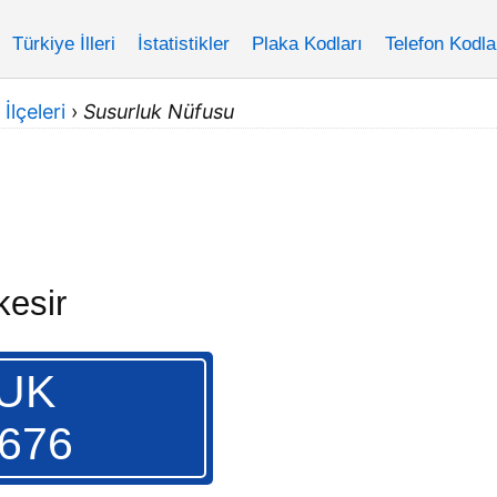
Türkiye İlleri
İstatistikler
Plaka Kodları
Telefon Kodla
 İlçeleri
›
Susurluk Nüfusu
kesir
UK
.676