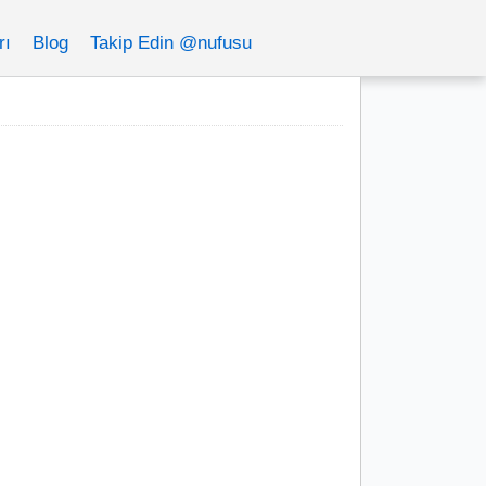
rı
Blog
Takip Edin @nufusu