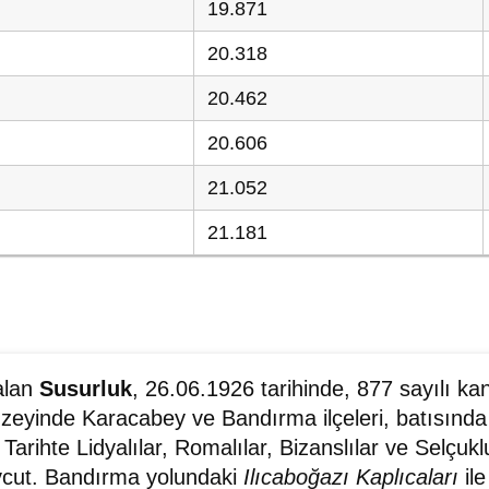
19.871
20.318
20.462
20.606
21.052
21.181
alan
Susurluk
, 26.06.1926 tarihinde, 877 sayılı kan
uzeyinde Karacabey ve Bandırma ilçeleri, batısın
 Tarihte Lidyalılar, Romalılar, Bizanslılar ve Selçukl
evcut. Bandırma yolundaki
Ilıcaboğazı Kaplıcaları
il