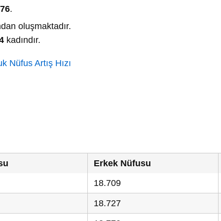
676
.
dan oluşmaktadır.
4
kadındır.
k Nüfus Artış Hızı
su
Erkek Nüfusu
18.709
18.727