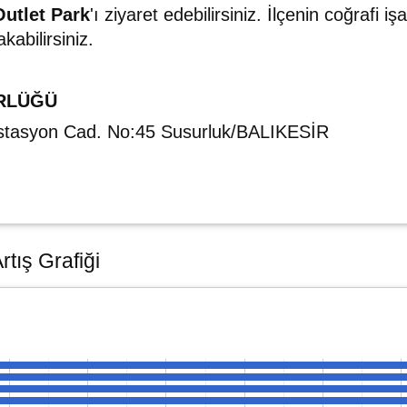
Outlet Park
'ı ziyaret edebilirsiniz. İlçenin coğrafi iş
kabilirsiniz.
RLÜĞÜ
İstasyon Cad. No:45 Susurluk/BALIKESİR
tış Grafiği