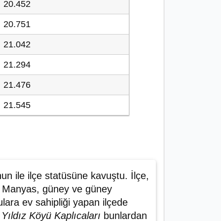
20.452
20.751
21.042
21.294
21.476
21.545
un ile ilçe statüsüne kavuştu. İlçe,
da Manyas, güney ve güney
ulara ev sahipliği yapan ilçede
e
Yıldız Köyü Kaplıcaları
bunlardan