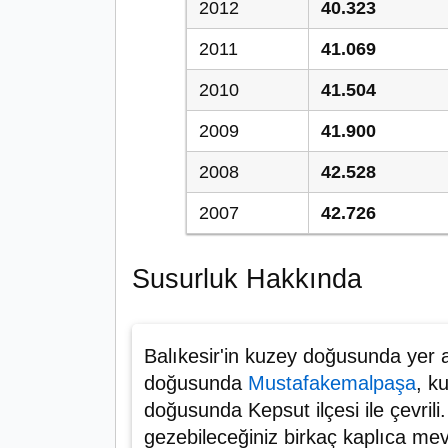
2012
40.323
2011
41.069
2010
41.504
2009
41.900
2008
42.528
2007
42.726
Susurluk Hakkında
Balıkesir'in kuzey doğusunda yer 
doğusunda
Mustafakemalpaşa
, k
doğusunda Kepsut ilçesi ile çevrili.
gezebileceğiniz birkaç kaplıca m