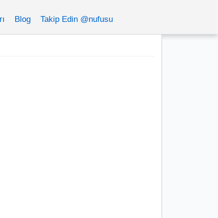
rı
Blog
Takip Edin @nufusu