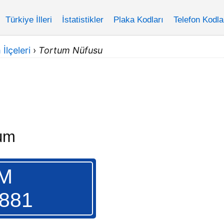
Türkiye İlleri
İstatistikler
Plaka Kodları
Telefon Kodla
İlçeleri
›
Tortum Nüfusu
rum
M
.881