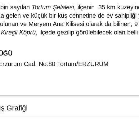
biri sayılan
Tortum Şelalesi
, ilçenin 35 km kuzeyi
gelen ve küçük bir kuş cennetine de ev sahipliğ
lunan ve Meryem Ana Kilisesi olarak da bilinen, 97
e
Kireçli Köprü
, ilçede gezilip görülebilecek olan belli
LÜĞÜ
. Erzurum Cad. No:80 Tortum/ERZURUM
ş Grafiği