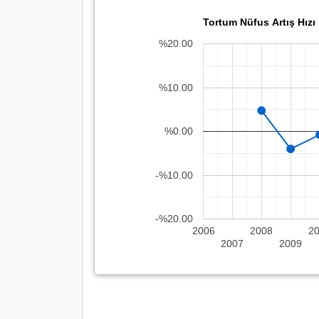
Tortum Nüfus Artış Hızı
%20.00
%10.00
%0.00
-%10.00
-%20.00
2006
2008
2
2007
2009