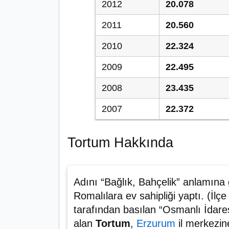
2012
20.078
2011
20.560
2010
22.324
2009
22.495
2008
23.435
2007
22.372
Tortum Hakkında
Adını “Bağlık, Bahçelik” anlamına g
Romalılara ev sahipliği yaptı. (İlç
tarafından basılan “Osmanlı İdares
alan
Tortum
,
Erzurum
il merkezin