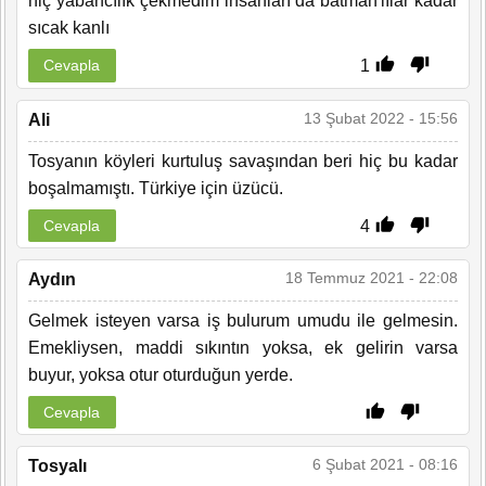
hiç yabancılık çekmedim insanları da batman'lılar kadar
sıcak kanlı
1
Cevapla
13 Şubat 2022 - 15:56
Ali
Tosyanın köyleri kurtuluş savaşından beri hiç bu kadar
boşalmamıştı. Türkiye için üzücü.
4
Cevapla
18 Temmuz 2021 - 22:08
Aydın
Gelmek isteyen varsa iş bulurum umudu ile gelmesin.
Emekliysen, maddi sıkıntın yoksa, ek gelirin varsa
buyur, yoksa otur oturduğun yerde.
Cevapla
6 Şubat 2021 - 08:16
Tosyalı