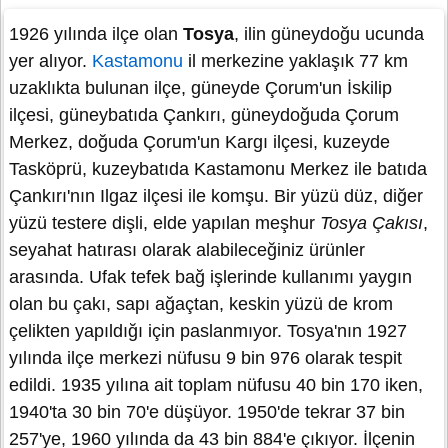
1926 yılında ilçe olan
Tosya
, ilin güneydoğu ucunda
yer alıyor.
Kastamonu
il merkezine yaklaşık 77 km
uzaklıkta bulunan ilçe, güneyde Çorum'un İskilip
ilçesi, güneybatıda Çankırı, güneydoğuda Çorum
Merkez, doğuda Çorum'un Kargı ilçesi, kuzeyde
Tasköprü, kuzeybatıda Kastamonu Merkez ile batıda
Çankırı'nın Ilgaz ilçesi ile komşu. Bir yüzü düz, diğer
yüzü testere dişli, elde yapılan meşhur
Tosya Çakısı
,
seyahat hatırası olarak alabileceğiniz ürünler
arasında. Ufak tefek bağ işlerinde kullanımı yaygın
olan bu çakı, sapı ağaçtan, keskin yüzü de krom
çelikten yapıldığı için paslanmıyor. Tosya'nın 1927
yılında ilçe merkezi nüfusu 9 bin 976 olarak tespit
edildi. 1935 yılına ait toplam nüfusu 40 bin 170 iken,
1940'ta 30 bin 70'e düşüyor. 1950'de tekrar 37 bin
257'ye, 1960 yılında da 43 bin 884'e çıkıyor. İlçenin