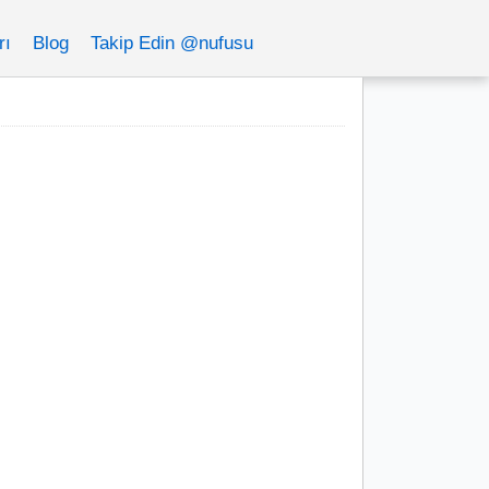
rı
Blog
Takip Edin @nufusu