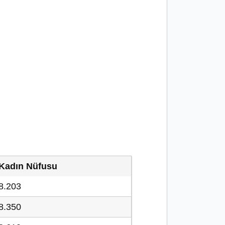
Kadın Nüfusu
8.203
8.350