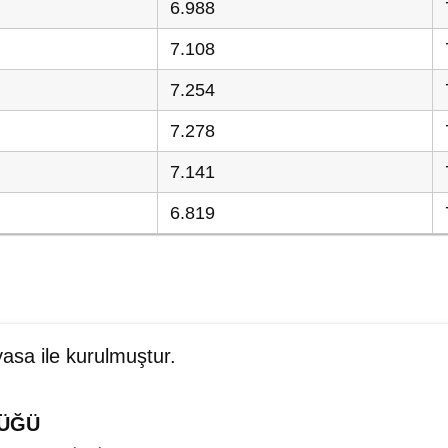
6.988
7.108
7.254
7.278
7.141
6.819
yasa ile kurulmuştur.
LÜĞÜ