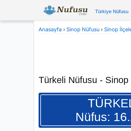
Türkiye Nüfusu
Anasayfa
›
Sinop Nüfusu
›
Sinop İlçele
Türkeli Nüfusu - Sinop
TÜRKEL
Nüfus: 16