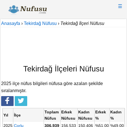
☰
Anasayfa
›
Tekirdağ Nüfusu
›
Tekirdağ İlçeri Nüfusu
Tekirdağ İlçeleri Nüfusu
2025 ilçe nüfus bilgileri nüfusa göre azalan şekilde
sıralanmıştır.
Toplam
Erkek
Kadın
Erkek
Kadın
Yıl
İlçe
Nüfus
Nüfusu
Nüfusu
%
%
2025
Çorlu
306.939
156.533
150.406
%51,00
%49,00