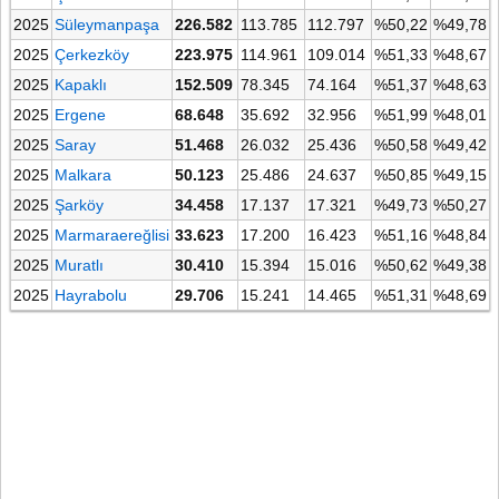
2025
Süleymanpaşa
226.582
113.785
112.797
%50,22
%49,78
2025
Çerkezköy
223.975
114.961
109.014
%51,33
%48,67
2025
Kapaklı
152.509
78.345
74.164
%51,37
%48,63
2025
Ergene
68.648
35.692
32.956
%51,99
%48,01
2025
Saray
51.468
26.032
25.436
%50,58
%49,42
2025
Malkara
50.123
25.486
24.637
%50,85
%49,15
2025
Şarköy
34.458
17.137
17.321
%49,73
%50,27
2025
Marmaraereğlisi
33.623
17.200
16.423
%51,16
%48,84
2025
Muratlı
30.410
15.394
15.016
%50,62
%49,38
2025
Hayrabolu
29.706
15.241
14.465
%51,31
%48,69