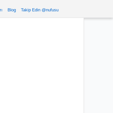
rı
Blog
Takip Edin @nufusu