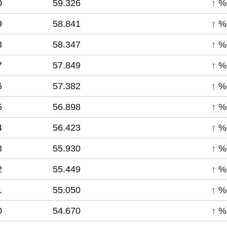
0
59.326
↑
%
9
58.841
↑
%
8
58.347
↑
%
7
57.849
↑
%
6
57.382
↑
%
5
56.898
↑
%
4
56.423
↑
%
3
55.930
↑
%
2
55.449
↑
%
1
55.050
↑
%
0
54.670
↑
%