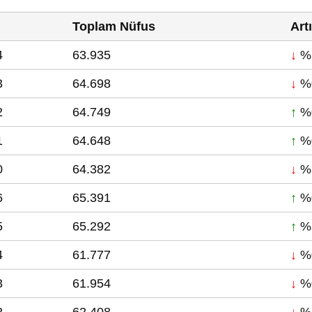
Toplam Nüfus
Art
4
63.935
↓
%
3
64.698
↓
%
2
64.749
↑
%
1
64.648
↑
%
0
64.382
↓
%
6
65.391
↑
%
5
65.292
↑
%
4
61.777
↓
%
3
61.954
↓
%