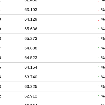
2
62.408
↓
%
1
63.193
↓
%
0
64.129
↓
%
9
65.636
↑
%
8
65.273
↑
%
7
64.888
↑
%
6
64.523
↑
%
5
64.154
↑
%
4
63.740
↑
%
3
63.325
↑
%
2
62.912
↑
%