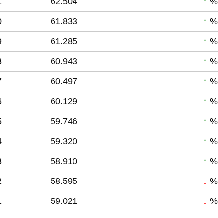
1
62.504
↑
%
0
61.833
↑
%
9
61.285
↑
%
8
60.943
↑
%
7
60.497
↑
%
6
60.129
↑
%
5
59.746
↑
%
4
59.320
↑
%
3
58.910
↑
%
2
58.595
↓
%
1
59.021
↓
%