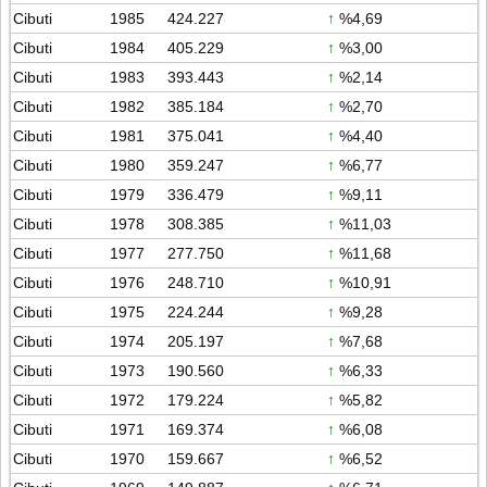
Cibuti
1985
424.227
↑
%4,69
Cibuti
1984
405.229
↑
%3,00
Cibuti
1983
393.443
↑
%2,14
Cibuti
1982
385.184
↑
%2,70
Cibuti
1981
375.041
↑
%4,40
Cibuti
1980
359.247
↑
%6,77
Cibuti
1979
336.479
↑
%9,11
Cibuti
1978
308.385
↑
%11,03
Cibuti
1977
277.750
↑
%11,68
Cibuti
1976
248.710
↑
%10,91
Cibuti
1975
224.244
↑
%9,28
Cibuti
1974
205.197
↑
%7,68
Cibuti
1973
190.560
↑
%6,33
Cibuti
1972
179.224
↑
%5,82
Cibuti
1971
169.374
↑
%6,08
Cibuti
1970
159.667
↑
%6,52