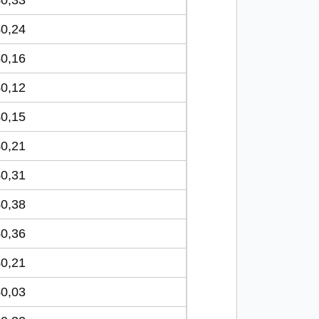
0,33
0,24
0,16
0,12
0,15
0,21
0,31
0,38
0,36
0,21
0,03