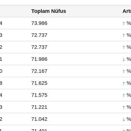
Toplam Nüfus
Art
4
73.986
↑
%
3
72.737
↑
%
2
72.737
↑
%
1
71.986
↓
%
0
72.167
↑
%
8
71.625
↑
%
4
71.575
↑
%
3
71.221
↑
%
2
71.042
↓
%