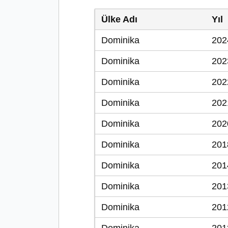
Ülke Adı
Yıl
Dominika
202
Dominika
202
Dominika
202
Dominika
202
Dominika
202
Dominika
201
Dominika
201
Dominika
201
Dominika
201