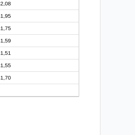
2,08
1,95
1,75
1,59
1,51
1,55
1,70