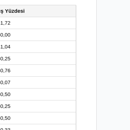
ış Yüzdesi
1,72
0,00
1,04
0,25
0,76
0,07
0,50
0,25
0,50