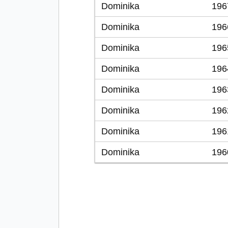
Dominika
196
Dominika
196
Dominika
196
Dominika
196
Dominika
196
Dominika
196
Dominika
196
Dominika
196