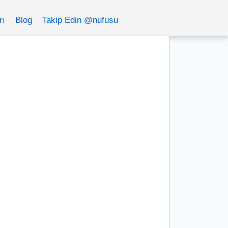
rı
Blog
Takip Edin @nufusu