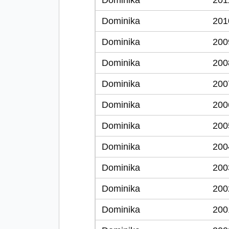
Dominika
201
Dominika
201
Dominika
200
Dominika
200
Dominika
200
Dominika
200
Dominika
200
Dominika
200
Dominika
200
Dominika
200
Dominika
200