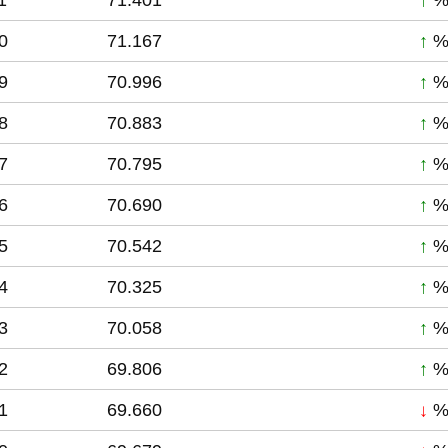
1
71.401
↑
%
0
71.167
↑
%
9
70.996
↑
%
8
70.883
↑
%
7
70.795
↑
%
6
70.690
↑
%
5
70.542
↑
%
4
70.325
↑
%
3
70.058
↑
%
2
69.806
↑
%
1
69.660
↓
%