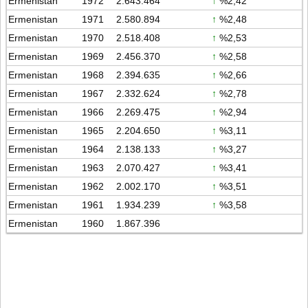
Ermenistan
1972
2.643.464
↑
%2,42
Ermenistan
1971
2.580.894
↑
%2,48
Ermenistan
1970
2.518.408
↑
%2,53
Ermenistan
1969
2.456.370
↑
%2,58
Ermenistan
1968
2.394.635
↑
%2,66
Ermenistan
1967
2.332.624
↑
%2,78
Ermenistan
1966
2.269.475
↑
%2,94
Ermenistan
1965
2.204.650
↑
%3,11
Ermenistan
1964
2.138.133
↑
%3,27
Ermenistan
1963
2.070.427
↑
%3,41
Ermenistan
1962
2.002.170
↑
%3,51
Ermenistan
1961
1.934.239
↑
%3,58
Ermenistan
1960
1.867.396