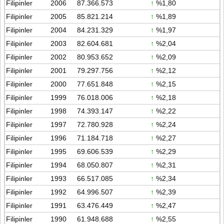
Filipinler
2006
87.366.573
↑
%1,80
Filipinler
2005
85.821.214
↑
%1,89
Filipinler
2004
84.231.329
↑
%1,97
Filipinler
2003
82.604.681
↑
%2,04
Filipinler
2002
80.953.652
↑
%2,09
Filipinler
2001
79.297.756
↑
%2,12
Filipinler
2000
77.651.848
↑
%2,15
Filipinler
1999
76.018.006
↑
%2,18
Filipinler
1998
74.393.147
↑
%2,22
Filipinler
1997
72.780.928
↑
%2,24
Filipinler
1996
71.184.718
↑
%2,27
Filipinler
1995
69.606.539
↑
%2,29
Filipinler
1994
68.050.807
↑
%2,31
Filipinler
1993
66.517.085
↑
%2,34
Filipinler
1992
64.996.507
↑
%2,39
Filipinler
1991
63.476.449
↑
%2,47
Filipinler
1990
61.948.688
↑
%2,55