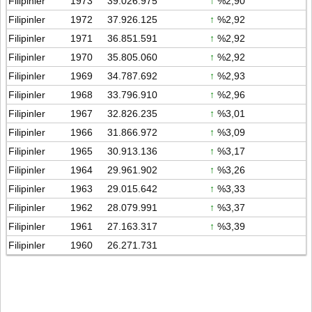
Filipinler
1973
39.026.975
↑
%2,90
Filipinler
1972
37.926.125
↑
%2,92
Filipinler
1971
36.851.591
↑
%2,92
Filipinler
1970
35.805.060
↑
%2,92
Filipinler
1969
34.787.692
↑
%2,93
Filipinler
1968
33.796.910
↑
%2,96
Filipinler
1967
32.826.235
↑
%3,01
Filipinler
1966
31.866.972
↑
%3,09
Filipinler
1965
30.913.136
↑
%3,17
Filipinler
1964
29.961.902
↑
%3,26
Filipinler
1963
29.015.642
↑
%3,33
Filipinler
1962
28.079.991
↑
%3,37
Filipinler
1961
27.163.317
↑
%3,39
Filipinler
1960
26.271.731