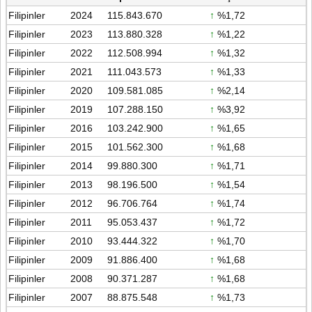
Filipinler
2024
115.843.670
↑
%1,72
Filipinler
2023
113.880.328
↑
%1,22
Filipinler
2022
112.508.994
↑
%1,32
Filipinler
2021
111.043.573
↑
%1,33
Filipinler
2020
109.581.085
↑
%2,14
Filipinler
2019
107.288.150
↑
%3,92
Filipinler
2016
103.242.900
↑
%1,65
Filipinler
2015
101.562.300
↑
%1,68
Filipinler
2014
99.880.300
↑
%1,71
Filipinler
2013
98.196.500
↑
%1,54
Filipinler
2012
96.706.764
↑
%1,74
Filipinler
2011
95.053.437
↑
%1,72
Filipinler
2010
93.444.322
↑
%1,70
Filipinler
2009
91.886.400
↑
%1,68
Filipinler
2008
90.371.287
↑
%1,68
Filipinler
2007
88.875.548
↑
%1,73