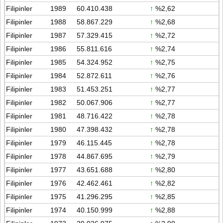
Filipinler
1989
60.410.438
↑
%2,62
Filipinler
1988
58.867.229
↑
%2,68
Filipinler
1987
57.329.415
↑
%2,72
Filipinler
1986
55.811.616
↑
%2,74
Filipinler
1985
54.324.952
↑
%2,75
Filipinler
1984
52.872.611
↑
%2,76
Filipinler
1983
51.453.251
↑
%2,77
Filipinler
1982
50.067.906
↑
%2,77
Filipinler
1981
48.716.422
↑
%2,78
Filipinler
1980
47.398.432
↑
%2,78
Filipinler
1979
46.115.445
↑
%2,78
Filipinler
1978
44.867.695
↑
%2,79
Filipinler
1977
43.651.688
↑
%2,80
Filipinler
1976
42.462.461
↑
%2,82
Filipinler
1975
41.296.295
↑
%2,85
Filipinler
1974
40.150.999
↑
%2,88