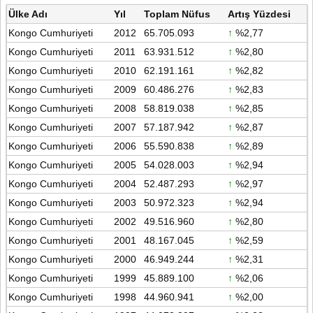
Ülke Adı
Yıl
Toplam Nüfus
Artış Yüzdesi
Kongo Cumhuriyeti
2012
65.705.093
↑
%2,77
Kongo Cumhuriyeti
2011
63.931.512
↑
%2,80
Kongo Cumhuriyeti
2010
62.191.161
↑
%2,82
Kongo Cumhuriyeti
2009
60.486.276
↑
%2,83
Kongo Cumhuriyeti
2008
58.819.038
↑
%2,85
Kongo Cumhuriyeti
2007
57.187.942
↑
%2,87
Kongo Cumhuriyeti
2006
55.590.838
↑
%2,89
Kongo Cumhuriyeti
2005
54.028.003
↑
%2,94
Kongo Cumhuriyeti
2004
52.487.293
↑
%2,97
Kongo Cumhuriyeti
2003
50.972.323
↑
%2,94
Kongo Cumhuriyeti
2002
49.516.960
↑
%2,80
Kongo Cumhuriyeti
2001
48.167.045
↑
%2,59
Kongo Cumhuriyeti
2000
46.949.244
↑
%2,31
Kongo Cumhuriyeti
1999
45.889.100
↑
%2,06
Kongo Cumhuriyeti
1998
44.960.941
↑
%2,00