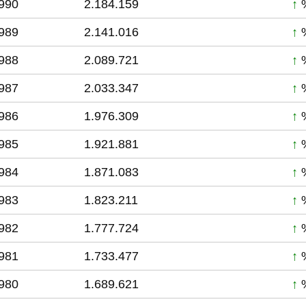
990
2.184.159
↑
%
989
2.141.016
↑
%
988
2.089.721
↑
%
987
2.033.347
↑
%
986
1.976.309
↑
%
985
1.921.881
↑
%
984
1.871.083
↑
%
983
1.823.211
↑
%
982
1.777.724
↑
%
981
1.733.477
↑
%
980
1.689.621
↑
%