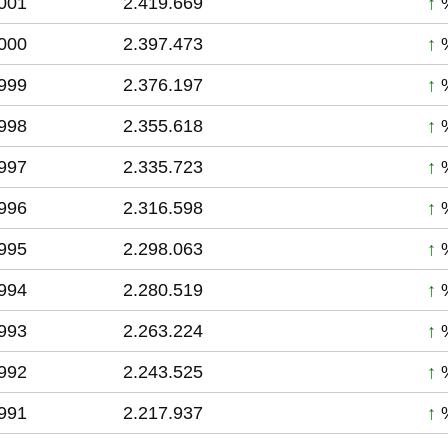
001
2.419.669
↑
%
000
2.397.473
↑
%
999
2.376.197
↑
%
998
2.355.618
↑
%
997
2.335.723
↑
%
996
2.316.598
↑
%
995
2.298.063
↑
%
994
2.280.519
↑
%
993
2.263.224
↑
%
992
2.243.525
↑
%
991
2.217.937
↑
%