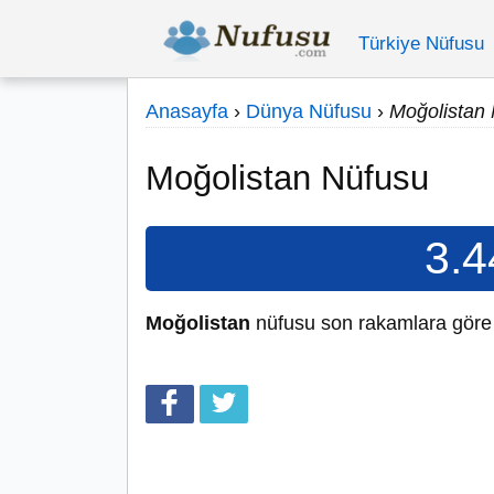
Türkiye Nüfusu
Anasayfa
›
Dünya Nüfusu
›
Moğolistan
Moğolistan Nüfusu
3.4
Moğolistan
nüfusu son rakamlara gör