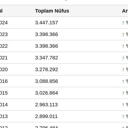
ıl
Toplam Nüfus
Ar
024
3.447.157
↑
%
023
3.398.366
↑
%
022
3.398.366
↑
%
021
3.347.782
↑
%
020
3.278.292
↑
%
016
3.088.856
↑
%
015
3.026.864
↑
%
014
2.963.113
↑
%
013
2.899.011
↑
%