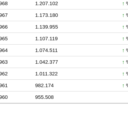
968
1.207.102
↑
%
967
1.173.180
↑
%
966
1.139.955
↑
%
965
1.107.119
↑
%
964
1.074.511
↑
%
963
1.042.377
↑
%
962
1.011.322
↑
%
961
982.174
↑
%
960
955.508