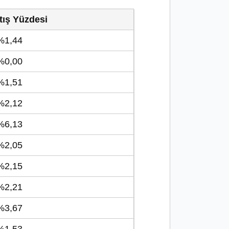
tış Yüzdesi
1,44
0,00
1,51
2,12
6,13
2,05
2,15
2,21
3,67