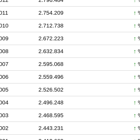
012
2.796.484
↑
%
011
2.754.209
↑
%
010
2.712.738
↑
%
009
2.672.223
↑
%
008
2.632.834
↑
%
007
2.595.068
↑
%
006
2.559.496
↑
%
005
2.526.502
↑
%
004
2.496.248
↑
%
003
2.468.595
↑
%
002
2.443.231
↑
%