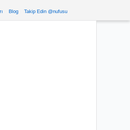
rı
Blog
Takip Edin @nufusu