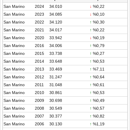
San Marino
2024
34.010
↓
%0,22
San Marino
2023
34.085
↓
%0,10
San Marino
2022
34.120
↑
%0,30
San Marino
2021
34.017
↑
%0,22
San Marino
2020
33.942
↓
%0,19
San Marino
2016
34.006
↑
%0,79
San Marino
2015
33.738
↑
%0,27
San Marino
2014
33.648
↑
%0,53
San Marino
2013
33.469
↑
%7,11
San Marino
2012
31.247
↑
%0,64
San Marino
2011
31.048
↑
%0,61
San Marino
2010
30.861
↑
%0,53
San Marino
2009
30.698
↑
%0,49
San Marino
2008
30.549
↑
%0,57
San Marino
2007
30.377
↑
%0,82
San Marino
2006
30.130
↑
%1,19