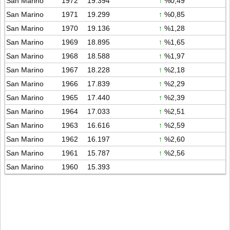
San Marino
1972
19.394
↑
%0,49
San Marino
1971
19.299
↑
%0,85
San Marino
1970
19.136
↑
%1,28
San Marino
1969
18.895
↑
%1,65
San Marino
1968
18.588
↑
%1,97
San Marino
1967
18.228
↑
%2,18
San Marino
1966
17.839
↑
%2,29
San Marino
1965
17.440
↑
%2,39
San Marino
1964
17.033
↑
%2,51
San Marino
1963
16.616
↑
%2,59
San Marino
1962
16.197
↑
%2,60
San Marino
1961
15.787
↑
%2,56
San Marino
1960
15.393