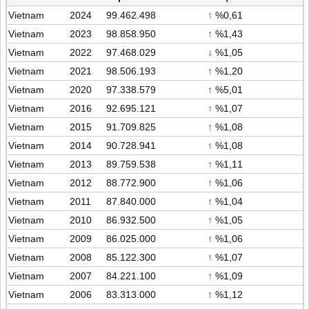
Vietnam
2024
99.462.498
↑
%0,61
Vietnam
2023
98.858.950
↑
%1,43
Vietnam
2022
97.468.029
↓
%1,05
Vietnam
2021
98.506.193
↑
%1,20
Vietnam
2020
97.338.579
↑
%5,01
Vietnam
2016
92.695.121
↑
%1,07
Vietnam
2015
91.709.825
↑
%1,08
Vietnam
2014
90.728.941
↑
%1,08
Vietnam
2013
89.759.538
↑
%1,11
Vietnam
2012
88.772.900
↑
%1,06
Vietnam
2011
87.840.000
↑
%1,04
Vietnam
2010
86.932.500
↑
%1,05
Vietnam
2009
86.025.000
↑
%1,06
Vietnam
2008
85.122.300
↑
%1,07
Vietnam
2007
84.221.100
↑
%1,09
Vietnam
2006
83.313.000
↑
%1,12