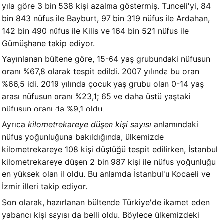
yıla göre 3 bin 538 kişi azalma göstermiş. Tunceli'yi, 84
bin 843 nüfus ile Bayburt, 97 bin 319 nüfus ile Ardahan,
142 bin 490 nüfus ile Kilis ve 164 bin 521 nüfus ile
Gümüşhane takip ediyor.
Yayınlanan bültene göre, 15-64 yaş grubundaki nüfusun
oranı %67,8 olarak tespit edildi. 2007 yılında bu oran
%66,5 idi. 2019 yılında çocuk yaş grubu olan 0-14 yaş
arası nüfusun oranı %23,1; 65 ve daha üstü yaştaki
nüfusun oranı da %9,1 oldu.
Ayrıca
kilometrekareye düşen kişi sayısı
anlamındaki
nüfus yoğunluğuna bakıldığında, ülkemizde
kilometrekareye 108 kişi düştüğü tespit edilirken, İstanbul
kilometrekareye düşen 2 bin 987 kişi ile nüfus yoğunluğu
en yüksek olan il oldu. Bu anlamda İstanbul'u Kocaeli ve
İzmir illeri takip ediyor.
Son olarak, hazırlanan bültende Türkiye'de ikamet eden
yabancı kişi sayısı da belli oldu. Böylece ülkemizdeki