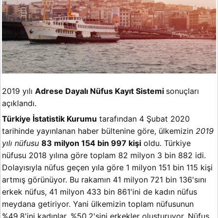
2019 yılı
Adrese Dayalı Nüfus Kayıt Sistemi
sonuçları
açıklandı.
Türkiye İstatistik Kurumu
tarafından 4 Şubat 2020
tarihinde yayınlanan haber bültenine göre, ülkemizin
2019
yılı nüfusu
83 milyon 154 bin 997 kişi
oldu. Türkiye
nüfusu 2018 yılına göre toplam 82 milyon 3 bin 882 idi.
Dolayısıyla nüfus geçen yıla göre 1 milyon 151 bin 115 kişi
artmış görünüyor. Bu rakamın 41 milyon 721 bin 136'sını
erkek nüfus, 41 milyon 433 bin 861'ini de kadın nüfus
meydana getiriyor. Yani ülkemizin toplam nüfusunun
%49,8'ini kadınlar, %50,2'sini erkekler oluşturuyor. Nüfus