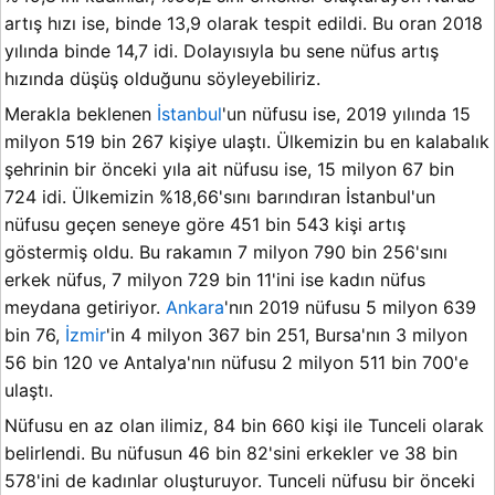
artış hızı ise, binde 13,9 olarak tespit edildi. Bu oran 2018
yılında binde 14,7 idi. Dolayısıyla bu sene nüfus artış
hızında düşüş olduğunu söyleyebiliriz.
Merakla beklenen
İstanbul
'un nüfusu ise, 2019 yılında 15
milyon 519 bin 267 kişiye ulaştı. Ülkemizin bu en kalabalık
şehrinin bir önceki yıla ait nüfusu ise, 15 milyon 67 bin
724 idi. Ülkemizin %18,66'sını barındıran İstanbul'un
nüfusu geçen seneye göre 451 bin 543 kişi artış
göstermiş oldu. Bu rakamın 7 milyon 790 bin 256'sını
erkek nüfus, 7 milyon 729 bin 11'ini ise kadın nüfus
meydana getiriyor.
Ankara
'nın 2019 nüfusu 5 milyon 639
bin 76,
İzmir
'in 4 milyon 367 bin 251, Bursa'nın 3 milyon
56 bin 120 ve Antalya'nın nüfusu 2 milyon 511 bin 700'e
ulaştı.
Nüfusu en az olan ilimiz, 84 bin 660 kişi ile Tunceli olarak
belirlendi. Bu nüfusun 46 bin 82'sini erkekler ve 38 bin
578'ini de kadınlar oluşturuyor. Tunceli nüfusu bir önceki