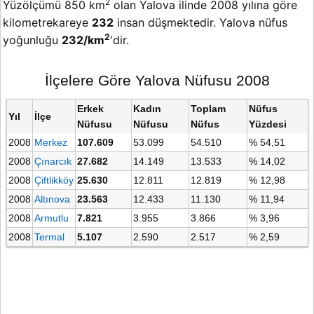
2
Yüzölçümü 850 km
olan Yalova ilinde 2008 yılına göre
kilometrekareye
232
insan düşmektedir. Yalova nüfus
2
yoğunluğu
232/km
'dir.
İlçelere Göre Yalova Nüfusu 2008
Erkek
Kadın
Toplam
Nüfus
Yıl
İlçe
Nüfusu
Nüfusu
Nüfus
Yüzdesi
2008
Merkez
107.609
53.099
54.510
% 54,51
2008
Çınarcık
27.682
14.149
13.533
% 14,02
2008
Çiftlikköy
25.630
12.811
12.819
% 12,98
2008
Altınova
23.563
12.433
11.130
% 11,94
2008
Armutlu
7.821
3.955
3.866
% 3,96
2008
Termal
5.107
2.590
2.517
% 2,59