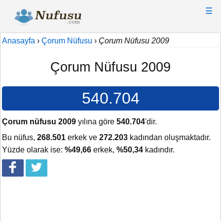
☰
Anasayfa
›
Çorum Nüfusu
›
Çorum Nüfusu 2009
Çorum Nüfusu 2009
540.704
Çorum nüfusu 2009
yılına göre
540.704
'dir.
Bu nüfus,
268.501
erkek ve
272.203
kadından oluşmaktadır.
Yüzde olarak ise:
%49,66
erkek,
%50,34
kadındır.