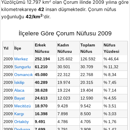
2
Yüzölçümü 12.797 km
olan Çorum ilinde 2009 yılına göre
kilometrekareye
42
insan düşmektedir. Çorum nüfus
2
yoğunluğu
42/km
'dir.
İlçelere Göre Çorum Nüfusu 2009
Erkek
Kadın
Toplam
Nüfus
Yıl
İlçe
Nüfusu
Nüfusu
Nüfus
Yüzdesi
2009
Merkez
252.194
125.602
126.592
% 46,64
2009
Sungurlu
61.210
30.501
30.709
% 11,32
2009
Osmancık
45.080
22.312
22.768
% 8,34
2009
İskilip
40.289
19.974
20.315
% 7,45
2009
Alaca
38.628
19.224
19.404
% 7,14
2009
Bayat
24.613
12.023
12.590
% 4,55
2009
Mecitözü
18.970
9.428
9.542
% 3,51
2009
Kargı
16.398
7.898
8.500
% 3,03
2009
Ortaköy
9.491
4.786
4.705
% 1,76
2009
Dodurga
7.699
3.791
3.908
% 1,42